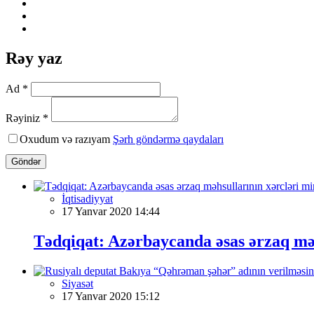
Rəy yaz
Ad *
Rəyiniz *
Oxudum və razıyam
Şərh göndərmə qaydaları
Göndər
İqtisadiyyat
17 Yanvar 2020 14:44
Tədqiqat: Azərbaycanda əsas ərzaq məh
Siyasət
17 Yanvar 2020 15:12