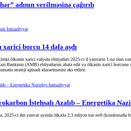
ər” adının verilməsinə çağırıb
İqtisadiyyat
 xarici borcu 14 dəfə aşdı
i ölkənin xarici valyuta ehtiyatları 2025-ci il yanvarın 1-nə olan və
nkının (AMB) ehtiyatlarını əhatə edir və ölkənin xarici borcunu xeyli
tin strateji iqtisadi idarəetməsini əks etdirir.
İqtisadiyyat
okarbon İstehsalı Azalıb – Energetika Nazi
 2025-ci ilin yanvar ayında ölkədə 2,3 milyon ton neft (kondensatla bir