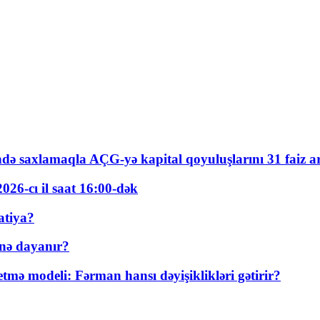
ində saxlamaqla AÇG-yə kapital qoyuluşlarını 31 faiz ar
026-cı il saat 16:00-dək
atiya?
nə dayanır?
ə modeli: Fərman hansı dəyişiklikləri gətirir?