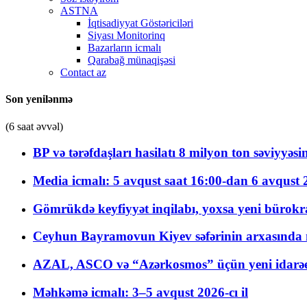
ASTNA
İqtisadiyyat Göstəriciləri
Siyası Monitorinq
Bazarların icmalı
Qarabağ münaqişəsi
Contact az
Son yenilənmə
(6 saat əvvəl)
BP və tərəfdaşları hasilatı 8 milyon ton səviyyəs
Media icmalı: 5 avqust saat 16:00-dan 6 avqust 2
Gömrükdə keyfiyyət inqilabı, yoxsa yeni bürokr
Ceyhun Bayramovun Kiyev səfərinin arxasında 
AZAL, ASCO və “Azərkosmos” üçün yeni idarəetm
Məhkəmə icmalı: 3–5 avqust 2026-cı il