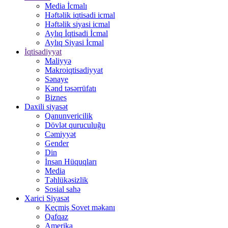
Media İcmalı
Həftəlik iqtisadi icmal
Həftəlik siyasi icmal
Aylıq İqtisadi İcmal
Aylıq Siyasi İcmal
İqtisadiyyat
Maliyyə
Makroiqtisadiyyat
Sənaye
Kənd təsərrüfatı
Biznes
Daxili siyasət
Qanunvericilik
Dövlət quruculuğu
Cəmiyyət
Gender
Din
İnsan Hüquqları
Media
Təhlükəsizlik
Sosial sahə
Xarici Siyasət
Keçmiş Sovet məkanı
Qafqaz
Amerika