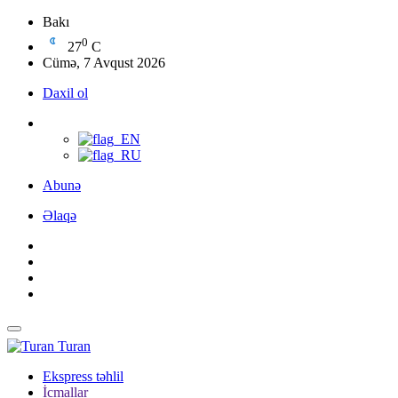
Bakı
0
27
C
Cümə, 7 Avqust 2026
Daxil ol
Abunə
Əlaqə
Turan
Ekspress təhlil
İcmallar