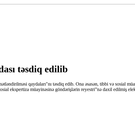
ası təsdiq edilib
ətləndirilməsi qaydaları"nı təsdiq edib. Ona əsasən, tibbi və sosial mü
osial ekspertiza müayinəsinə göndərişlərin reyestri”nə daxil edilmiş ele