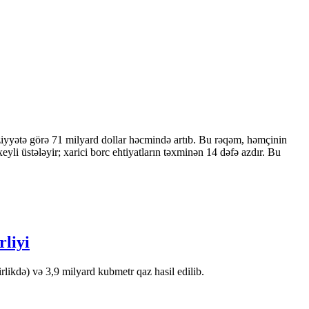
ziyyətə görə 71 milyard dollar həcmində artıb. Bu rəqəm, həmçinin
 üstələyir; xarici borc ehtiyatların təxminən 14 dəfə azdır. Bu
rliyi
likdə) və 3,9 milyard kubmetr qaz hasil edilib.