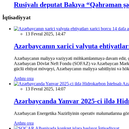
Rusiyalı deputat Bakıya “Qəhrəman şəh
İqtisadiyyat
13 Fevral 2025, 14:47
Azərbaycanın xarici valyuta ehtiyatları
Azərbaycanın maliyyə vəziyyəti möhkəmlənməyə davam edir, çünk
Azərbaycan Dövlət Neft Fondu (SOFAZ) və Azərbaycan Mərkəzi Ba
güclü ehtiyat mövqeyi, Azərbaycanın maliyyə sabitliyini və hökumə
Ardını oxu
13 Fevral 2025, 14:07
Azərbaycanda Yanvar 2025-ci ildə Hidr
Azərbaycan Energetika Nazirliyinin operativ məlumatlarına görə,
Ardını oxu
İqtisadiyyat