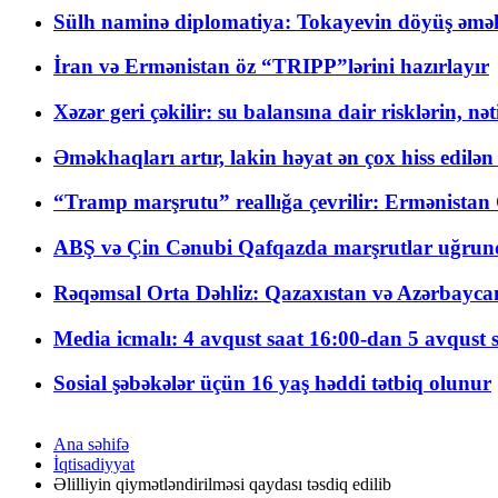
Sülh naminə diplomatiya: Tokayevin döyüş əməli
İran və Ermənistan öz “TRIPP”lərini hazırlayır
Xəzər geri çəkilir: su balansına dair risklərin, nə
Əməkhaqları artır, lakin həyat ən çox hiss edilən
“Tramp marşrutu” reallığa çevrilir: Ermənistan C
ABŞ və Çin Cənubi Qafqazda marşrutlar uğrund
Rəqəmsal Orta Dəhliz: Qazaxıstan və Azərbaycan Xə
Media icmalı: 4 avqust saat 16:00-dan 5 avqust 
Sosial şəbəkələr üçün 16 yaş həddi tətbiq olunur
Ana səhifə
İqtisadiyyat
Əlilliyin qiymətləndirilməsi qaydası təsdiq edilib