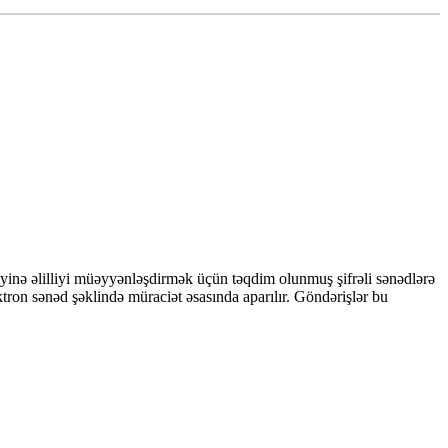
ayinə əlilliyi müəyyənləşdirmək üçün təqdim olunmuş şifrəli sənədlərə
ktron sənəd şəklində müraciət əsasında aparılır. Göndərişlər bu