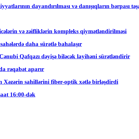
yyatlarının dayandırılması və danışıqların bərpası tə
ticələrin və zəifliklərin kompleks qiymətləndirilməsi
 sahələrdə daha sürətlə bahalaşır
ənubi Qafqazı dəyişə biləcək layihəni sürətləndirir
a rəqabət aparır
zərin sahillərini fiber-optik xətlə birləşdirdi
saat 16:00-dək