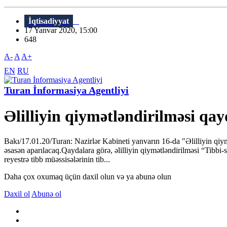
İqtisadiyyat
17 Yanvar 2020, 15:00
648
A-
A
A+
EN
RU
Turan İnformasiya Agentliyi
Əlilliyin qiymətləndirilməsi qayd
Bakı/17.01.20/Turan: Nazirlər Kabineti yanvarın 16-da "Əlilliyin qiym
əsasən aparılacaq.Qaydalara görə, əlilliyin qiymətləndirilməsi “Tibbi-s
reyestrə tibb müəssisələrinin tib...
Daha çox oxumaq üçün daxil olun və ya abunə olun
Daxil ol
Abunə ol