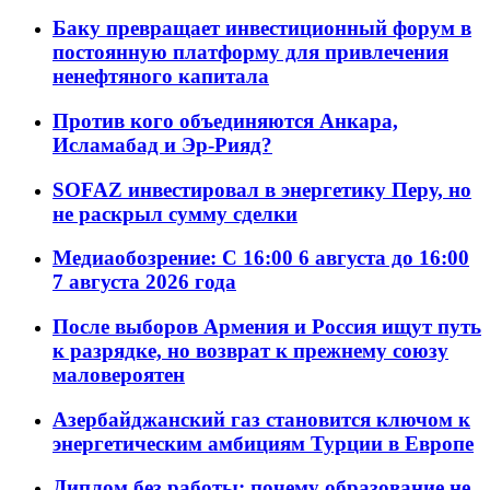
Баку превращает инвестиционный форум в
постоянную платформу для привлечения
ненефтяного капитала
Против кого объединяются Анкара,
Исламабад и Эр-Рияд?
SOFAZ инвестировал в энергетику Перу, но
не раскрыл сумму сделки
Медиаобозрение: С 16:00 6 августа до 16:00
7 августа 2026 года
После выборов Армения и Россия ищут путь
к разрядке, но возврат к прежнему союзу
маловероятен
Азербайджанский газ становится ключом к
энергетическим амбициям Турции в Европе
Диплом без работы: почему образование не