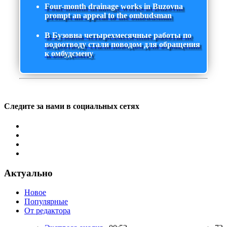
Four-month drainage works in Buzovna
prompt an appeal to the ombudsman
В Бузовна четырехмесячные работы по
водоотводу стали поводом для обращения
к омбудсмену
Следите за нами в социальных сетях
Актуально
Новое
Популярные
От редактора