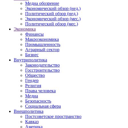
Медиа обозрение
Экономический обзор (нед.)
Политический обзор (нед.)
Экономический обзор (мес.)
Политический обзор (мес.)
Экономика
Финансы
Макроэкономика
Промышленность
Аграрный сектор
Бизнес
Внутриполитика
Законодательство
Госстроительство
Общество
Гендер
Религия
Права человека
Медиа
Безопасность
Социальная сфера
Внешполитика
Постсоветское пространство
Кавказ
Америка