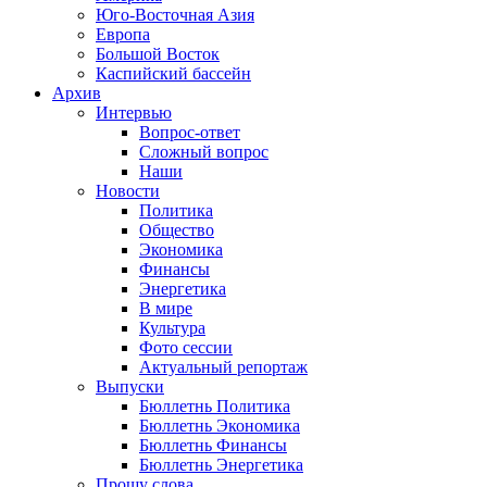
Юго-Восточная Азия
Европа
Большой Восток
Каспийский бассейн
Архив
Интервью
Вопрос-ответ
Сложный вопрос
Наши
Новости
Политика
Общество
Экономика
Финансы
Энергетика
В мире
Культура
Фото сессии
Актуальный репортаж
Выпуски
Бюллетнь Политика
Бюллетнь Экономика
Бюллетнь Финансы
Бюллетнь Энергетика
Прошу слова