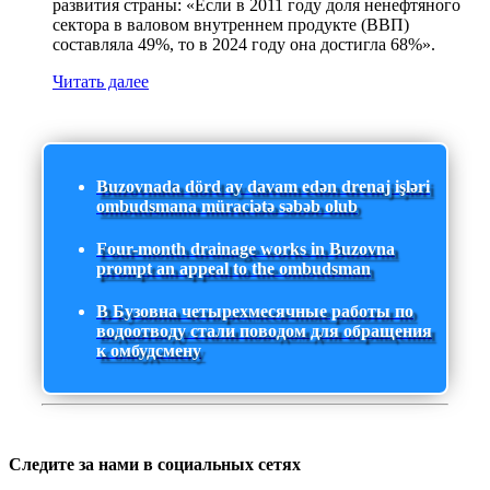
развития страны: «Если в 2011 году доля ненефтяного
сектора в валовом внутреннем продукте (ВВП)
составляла 49%, то в 2024 году она достигла 68%».
Читать далее
Buzovnada dörd ay davam edən drenaj işləri
ombudsmana müraciətə səbəb olub
Four-month drainage works in Buzovna
prompt an appeal to the ombudsman
В Бузовна четырехмесячные работы по
водоотводу стали поводом для обращения
к омбудсмену
Следите за нами в социальных сетях