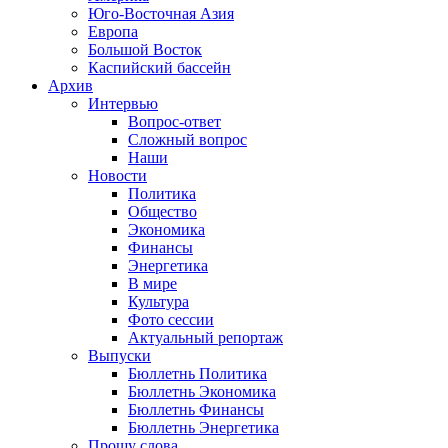
Юго-Восточная Азия
Европа
Большой Восток
Каспийский бассейн
Архив
Интервью
Вопрос-ответ
Сложный вопрос
Наши
Новости
Политика
Общество
Экономика
Финансы
Энергетика
В мире
Культура
Фото сессии
Актуальный репортаж
Выпуски
Бюллетнь Политика
Бюллетнь Экономика
Бюллетнь Финансы
Бюллетнь Энергетика
Прошу слова