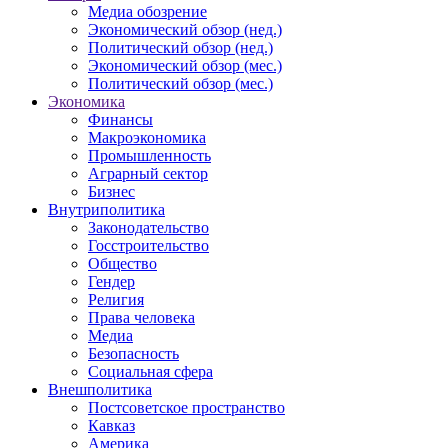
Медиа обозрение
Экономический обзор (нед.)
Политический обзор (нед.)
Экономический обзор (мес.)
Политический обзор (мес.)
Экономика
Финансы
Макроэкономика
Промышленность
Аграрный сектор
Бизнес
Внутриполитика
Законодательство
Госстроительство
Общество
Гендер
Религия
Права человека
Медиа
Безопасность
Социальная сфера
Внешполитика
Постсоветское пространство
Кавказ
Америка