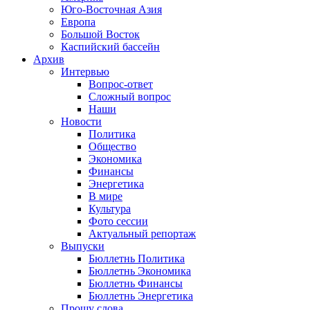
Юго-Восточная Азия
Европа
Большой Восток
Каспийский бассейн
Архив
Интервью
Вопрос-ответ
Сложный вопрос
Наши
Новости
Политика
Общество
Экономика
Финансы
Энергетика
В мире
Культура
Фото сессии
Актуальный репортаж
Выпуски
Бюллетнь Политика
Бюллетнь Экономика
Бюллетнь Финансы
Бюллетнь Энергетика
Прошу слова