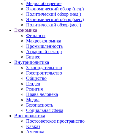
Медиа обозрение
Экономический обзор (нед.)
Политический обзор (нед.)
Экономический обзор (мес.)
Политический обзор (мес.)
Экономика
Финансы
Макроэкономика
Промышленность
Аграрный сектор
Бизнес
Внутриполитика
Законодательство
Госстроительство
Общество
Гендер
Религия
Права человека
Медиа
Безопасность
Социальная сфера
Внешполитика
Постсоветское пространство
Кавказ
Америка