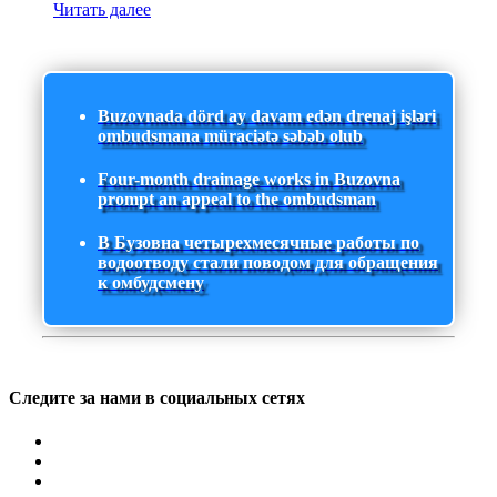
Читать далее
Buzovnada dörd ay davam edən drenaj işləri
ombudsmana müraciətə səbəb olub
Four-month drainage works in Buzovna
prompt an appeal to the ombudsman
В Бузовна четырехмесячные работы по
водоотводу стали поводом для обращения
к омбудсмену
Следите за нами в социальных сетях