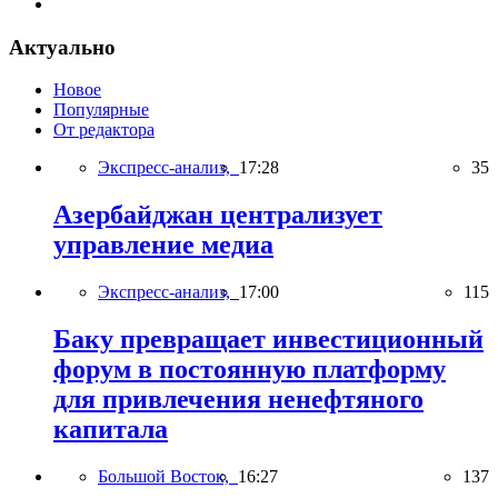
Актуально
Новое
Популярные
От редактора
Экспресс-анализ,
17:28
35
Азербайджан централизует
управление медиа
Экспресс-анализ,
17:00
115
Баку превращает инвестиционный
форум в постоянную платформу
для привлечения ненефтяного
капитала
Большой Восток,
16:27
137