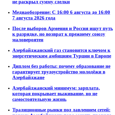
не раскрыл сумму сделки
Медиаобозрение: С 16:00 6 августа до 16:00
7 августа 2026 года
После выборов Армения и Россия ищут путь
к разрядке, но возврат к прежнему союзу
маловероятен
Азербайджанский газ становится ключом к
энергетическим амбициям Турции в Европе
Диплом без работы: почему образование не
гарантирует трудоустройство молодёжи в
Азербайджане
Азербайджанский минимум: зарплата,
которая покрывает выживание, но не
самостоятельную жизнь
Традиционные рынки под давлением сетей: