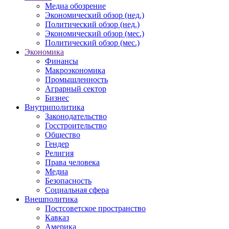
Медиа обозрение
Экономический обзор (нед.)
Политический обзор (нед.)
Экономический обзор (мес.)
Политический обзор (мес.)
Экономика
Финансы
Макроэкономика
Промышленность
Аграрный сектор
Бизнес
Внутриполитика
Законодательство
Госстроительство
Общество
Гендер
Религия
Права человека
Медиа
Безопасность
Социальная сфера
Внешполитика
Постсоветское пространство
Кавказ
Америка