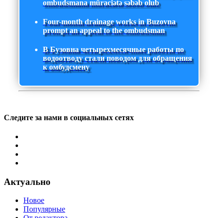
ombudsmana müraciətə səbəb olub
Four-month drainage works in Buzovna
prompt an appeal to the ombudsman
В Бузовна четырехмесячные работы по
водоотводу стали поводом для обращения
к омбудсмену
Следите за нами в социальных сетях
Актуально
Новое
Популярные
От редактора