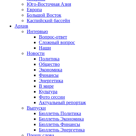
Юго-Восточная Азия
Европа
Большой Восток
Каспийский бассейн
Архив
Интервью
Вопрос-ответ
Сложный вопрос
Наши
Новости
Политика
Общество
Экономика
Финансы
Энергетика
В мире
Культура
Фото сессии
Актуальный репортаж
Выпуски
Бюллетнь Политика
Бюллетнь Экономика
Бюллетнь Финансы
Бюллетнь Энергетика
Прошу слова