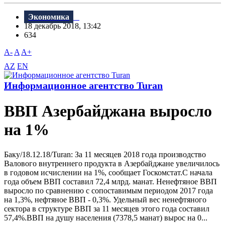
Экономика
18 декабрь 2018, 13:42
634
A-
A
A+
AZ
EN
Информационное агентство Turan
ВВП Азербайджана выросло
на 1%
Баку/18.12.18/Turan: За 11 месяцев 2018 года производство
Bалового внутреннего продукта в Азербайджане увеличилось
в годовом исчислении на 1%, сообщает Госкомстат.С начала
года объем BBП составил 72,4 млрд. манат. Ненефтяное BBП
выросло по сравнению с сопоставимым периодом 2017 года
на 1,3%, нефтяное BBП - 0,3%. Удельный вес ненефтяного
сектора в структуре BBП за 11 месяцев этого года составил
57,4%.BBП на душу населения (7378,5 манат) вырос на 0...