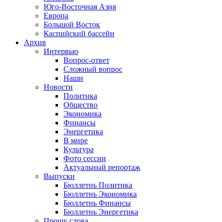
Юго-Восточная Азия
Европа
Большой Восток
Каспийский бассейн
Архив
Интервью
Вопрос-ответ
Сложный вопрос
Наши
Новости
Политика
Общество
Экономика
Финансы
Энергетика
В мире
Культура
Фото сессии
Актуальный репортаж
Выпуски
Бюллетнь Политика
Бюллетнь Экономика
Бюллетнь Финансы
Бюллетнь Энергетика
Прошу слова