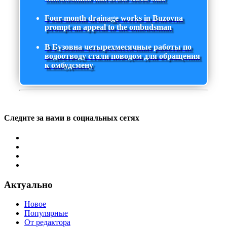
Four-month drainage works in Buzovna
prompt an appeal to the ombudsman
В Бузовна четырехмесячные работы по
водоотводу стали поводом для обращения
к омбудсмену
Следите за нами в социальных сетях
Актуально
Новое
Популярные
От редактора