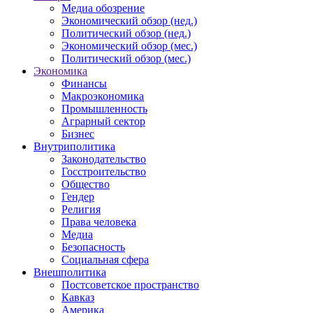
Медиа обозрение
Экономический обзор (нед.)
Политический обзор (нед.)
Экономический обзор (мес.)
Политический обзор (мес.)
Экономика
Финансы
Макроэкономика
Промышленность
Аграрный сектор
Бизнес
Внутриполитика
Законодательство
Госстроительство
Общество
Гендер
Религия
Права человека
Медиа
Безопасность
Социальная сфера
Внешполитика
Постсоветское пространство
Кавказ
Америка