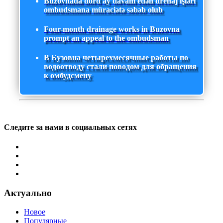
Buzovnada dörd ay davam edən drenaj işləri
ombudsmana müraciətə səbəb olub
Four-month drainage works in Buzovna
prompt an appeal to the ombudsman
В Бузовна четырехмесячные работы по
водоотводу стали поводом для обращения
к омбудсмену
Следите за нами в социальных сетях
Актуально
Новое
Популярные