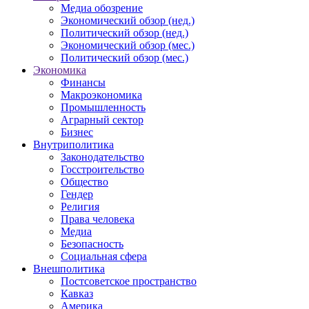
Медиа обозрение
Экономический обзор (нед.)
Политический обзор (нед.)
Экономический обзор (мес.)
Политический обзор (мес.)
Экономика
Финансы
Макроэкономика
Промышленность
Аграрный сектор
Бизнес
Внутриполитика
Законодательство
Госстроительство
Общество
Гендер
Религия
Права человека
Медиа
Безопасность
Социальная сфера
Внешполитика
Постсоветское пространство
Кавказ
Америка