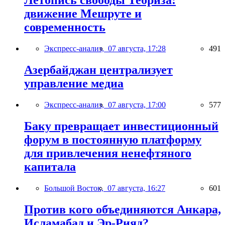
Летопись свободы Тебриза:
движение Мешруте и
современность
Экспресс-анализ,
07 августа, 17:28
491
Азербайджан централизует
управление медиа
Экспресс-анализ,
07 августа, 17:00
577
Баку превращает инвестиционный
форум в постоянную платформу
для привлечения ненефтяного
капитала
Большой Восток,
07 августа, 16:27
601
Против кого объединяются Анкара,
Исламабад и Эр-Рияд?