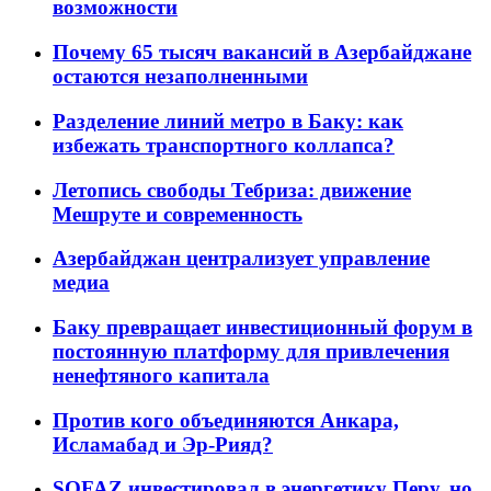
возможности
Почему 65 тысяч вакансий в Азербайджане
остаются незаполненными
Разделение линий метро в Баку: как
избежать транспортного коллапса?
Летопись свободы Тебриза: движение
Мешруте и современность
Азербайджан централизует управление
медиа
Баку превращает инвестиционный форум в
постоянную платформу для привлечения
ненефтяного капитала
Против кого объединяются Анкара,
Исламабад и Эр-Рияд?
SOFAZ инвестировал в энергетику Перу, но