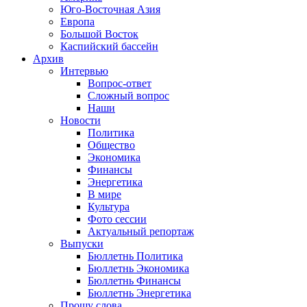
Юго-Восточная Азия
Европа
Большой Восток
Каспийский бассейн
Архив
Интервью
Вопрос-ответ
Сложный вопрос
Наши
Новости
Политика
Общество
Экономика
Финансы
Энергетика
В мире
Культура
Фото сессии
Актуальный репортаж
Выпуски
Бюллетнь Политика
Бюллетнь Экономика
Бюллетнь Финансы
Бюллетнь Энергетика
Прошу слова