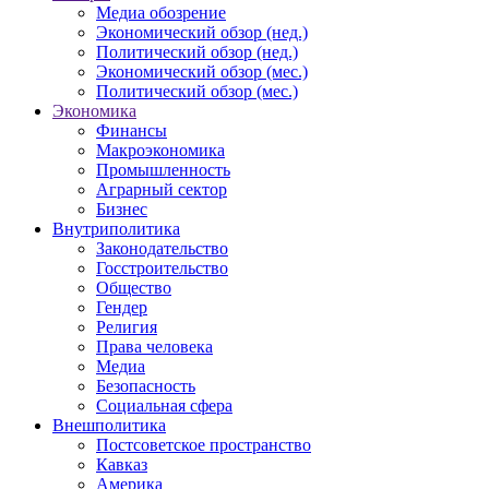
Медиа обозрение
Экономический обзор (нед.)
Политический обзор (нед.)
Экономический обзор (мес.)
Политический обзор (мес.)
Экономика
Финансы
Макроэкономика
Промышленность
Аграрный сектор
Бизнес
Внутриполитика
Законодательство
Госстроительство
Общество
Гендер
Религия
Права человека
Медиа
Безопасность
Социальная сфера
Внешполитика
Постсоветское пространство
Кавказ
Америка