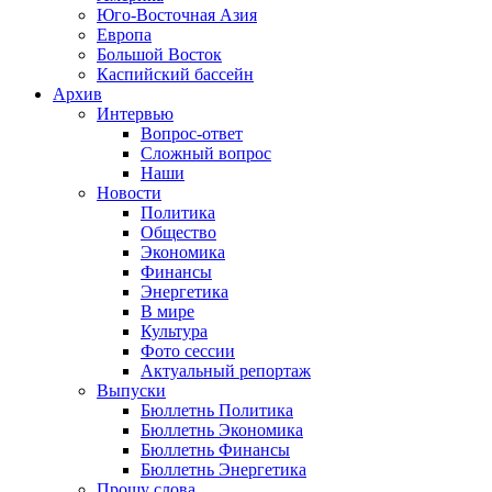
Юго-Восточная Азия
Европа
Большой Восток
Каспийский бассейн
Архив
Интервью
Вопрос-ответ
Сложный вопрос
Наши
Новости
Политика
Общество
Экономика
Финансы
Энергетика
В мире
Культура
Фото сессии
Актуальный репортаж
Выпуски
Бюллетнь Политика
Бюллетнь Экономика
Бюллетнь Финансы
Бюллетнь Энергетика
Прошу слова