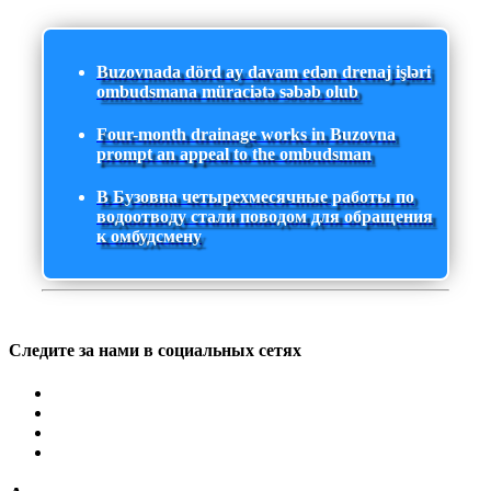
Buzovnada dörd ay davam edən drenaj işləri
ombudsmana müraciətə səbəb olub
Four-month drainage works in Buzovna
prompt an appeal to the ombudsman
В Бузовна четырехмесячные работы по
водоотводу стали поводом для обращения
к омбудсмену
Следите за нами в социальных сетях