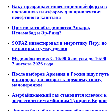
Баку превращает инвестиционный форум в
постоянную платформу для привлечения
ненефтяного капитала
Против кого объединяются Анкара,
Исламабад и Эр-Рияд?
SOFAZ инвестировал в энергетику Перу, но
не раскрыл сумму сделки
Медиаобозрение: С 16:00 6 августа до 16:00
7 августа 2026 года
После выборов Армения и Россия ищут путь
к разрядке, но возврат к прежнему союзу
маловероятен
Азербайджанский газ становится ключом к
энергетическим амбициям Турции в Европе
Диплом без работы: почему образование не