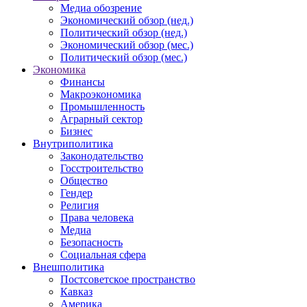
Медиа обозрение
Экономический обзор (нед.)
Политический обзор (нед.)
Экономический обзор (мес.)
Политический обзор (мес.)
Экономика
Финансы
Макроэкономика
Промышленность
Аграрный сектор
Бизнес
Внутриполитика
Законодательство
Госстроительство
Общество
Гендер
Религия
Права человека
Медиа
Безопасность
Социальная сфера
Внешполитика
Постсоветское пространство
Кавказ
Америка