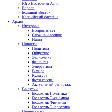
Юго-Восточная Азия
Европа
Большой Восток
Каспийский бассейн
Архив
Интервью
Вопрос-ответ
Сложный вопрос
Наши
Новости
Политика
Общество
Экономика
Финансы
Энергетика
В мире
Культура
Фото сессии
Актуальный репортаж
Выпуски
Бюллетнь Политика
Бюллетнь Экономика
Бюллетнь Финансы
Бюллетнь Энергетика
Прошу слова