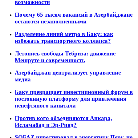
возможности
Почему 65 тысяч вакансий в Азербайджане
остаются незаполненными
Разделение линий метро в Баку: как
избежать транспортного коллапса?
Летопись свободы Тебриза: движение
Мешруте и современность
Азербайджан централизует управление
медиа
Баку превращает инвестиционный форум в
постоянную платформу для привлечения
ненефтяного капитала
Против кого объединяются Анкара,
Исламабад и Эр-Рияд?
SOFAZ инвестировал в энергетику Перу, но