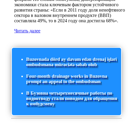
экономики стала ключевым фактором устойчивого
развития страны: «Если в 2011 году доля ненефтяного
сектора в валовом внутреннем продукте (ВВП)
составляла 49%, то в 2024 году она достигла 68%».
Читать далее
Buzovnada dörd ay davam edən drenaj işləri
ombudsmana müraciətə səbəb olub
Four-month drainage works in Buzovna
prompt an appeal to the ombudsman
В Бузовна четырехмесячные работы по
водоотводу стали поводом для обращения
к омбудсмену