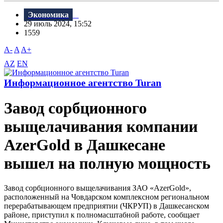
Экономика
29 июль 2024, 15:52
1559
A-
A
A+
AZ
EN
Информационное агентство Turan
Завод сорбционного
выщелачивания компании
AzerGold в Дашкесане
вышел на полную мощность
Завод сорбционного выщелачивания ЗАО «AzerGold»,
расположенный на Човдарском комплексном региональном
перерабатывающем предприятии (ЧКРУП) в Дашкесанском
районе, приступил к полномасштабной работе, сообщает