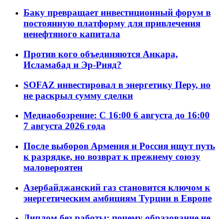
Баку превращает инвестиционный форум в
постоянную платформу для привлечения
ненефтяного капитала
Против кого объединяются Анкара,
Исламабад и Эр-Рияд?
SOFAZ инвестировал в энергетику Перу, но
не раскрыл сумму сделки
Медиаобозрение: С 16:00 6 августа до 16:00
7 августа 2026 года
После выборов Армения и Россия ищут путь
к разрядке, но возврат к прежнему союзу
маловероятен
Азербайджанский газ становится ключом к
энергетическим амбициям Турции в Европе
Диплом без работы: почему образование не