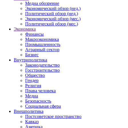
Медиа обозрение
Экономический обзор (нед.)
Политический обзор (нед.)
Экономический обзор (мес.)
Политический обзор (мес.)
Экономика
Финансы
Макроэкономика
Промышленность
Аграрный сектор
Бизнес
Внутриполитика
Законодательство
Госстроительство
Общество
Гендер
Религия
Права человека
Медиа
Безопасность
Социальная сфера
Внешполитика
Постсоветское пространство
Кавказ
Америка