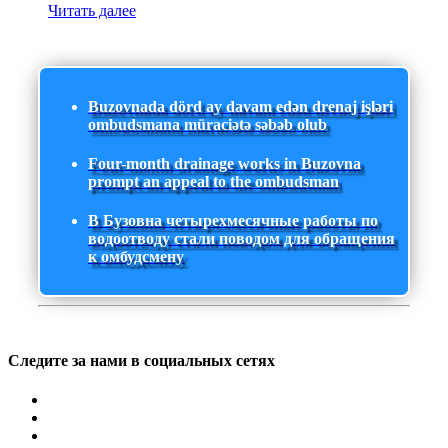
Читать далее
Buzovnada dörd ay davam edən drenaj işləri
ombudsmana müraciətə səbəb olub
Four-month drainage works in Buzovna
prompt an appeal to the ombudsman
В Бузовна четырехмесячные работы по
водоотводу стали поводом для обращения
к омбудсмену
Следите за нами в социальных сетях