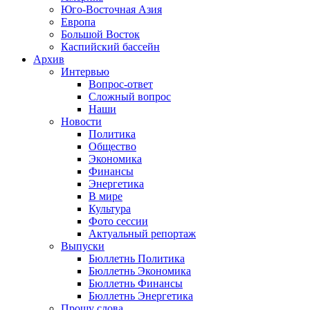
Юго-Восточная Азия
Европа
Большой Восток
Каспийский бассейн
Архив
Интервью
Вопрос-ответ
Сложный вопрос
Наши
Новости
Политика
Общество
Экономика
Финансы
Энергетика
В мире
Культура
Фото сессии
Актуальный репортаж
Выпуски
Бюллетнь Политика
Бюллетнь Экономика
Бюллетнь Финансы
Бюллетнь Энергетика
Прошу слова