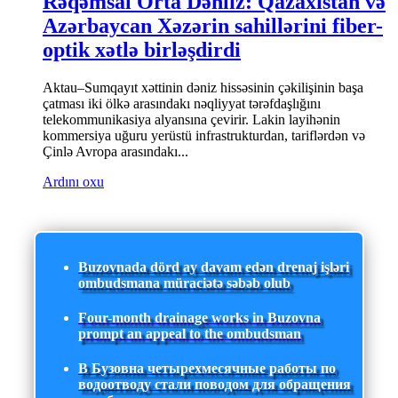
Rəqəmsal Orta Dəhliz: Qazaxıstan və
Azərbaycan Xəzərin sahillərini fiber-
optik xətlə birləşdirdi
Aktau–Sumqayıt xəttinin dəniz hissəsinin çəkilişinin başa
çatması iki ölkə arasındakı nəqliyyat tərəfdaşlığını
telekommunikasiya alyansına çevirir. Lakin layihənin
kommersiya uğuru yerüstü infrastrukturdan, tariflərdən və
Çinlə Avropa arasındakı...
Ardını oxu
Buzovnada dörd ay davam edən drenaj işləri
ombudsmana müraciətə səbəb olub
Four-month drainage works in Buzovna
prompt an appeal to the ombudsman
В Бузовна четырехмесячные работы по
водоотводу стали поводом для обращения