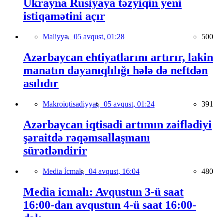
Ukrayna Rusiyaya təzyiqin yeni
istiqamətini açır
Maliyyə,
05 avqust, 01:28
500
Azərbaycan ehtiyatlarını artırır, lakin
manatın dayanıqlılığı hələ də neftdən
asılıdır
Makroiqtisadiyyat,
05 avqust, 01:24
391
Azərbaycan iqtisadi artımın zəiflədiyi
şəraitdə rəqəmsallaşmanı
sürətləndirir
Media İcmalı,
04 avqust, 16:04
480
Media icmalı: Avqustun 3-ü saat
16:00-dan avqustun 4-ü saat 16:00-