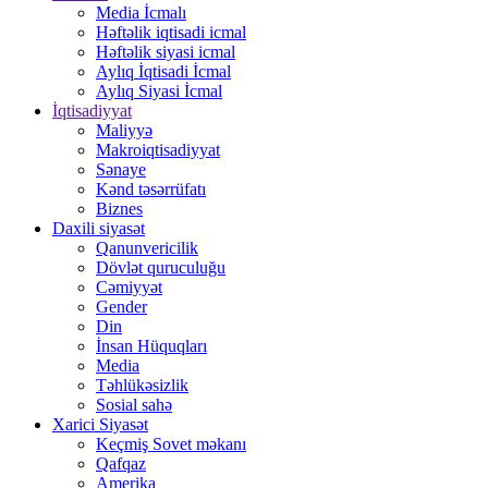
Media İcmalı
Həftəlik iqtisadi icmal
Həftəlik siyasi icmal
Aylıq İqtisadi İcmal
Aylıq Siyasi İcmal
İqtisadiyyat
Maliyyə
Makroiqtisadiyyat
Sənaye
Kənd təsərrüfatı
Biznes
Daxili siyasət
Qanunvericilik
Dövlət quruculuğu
Cəmiyyət
Gender
Din
İnsan Hüquqları
Media
Təhlükəsizlik
Sosial sahə
Xarici Siyasət
Keçmiş Sovet məkanı
Qafqaz
Amerika