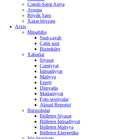
Cənub-Şərqi Asiya
Avropa
Böyük Şərq
Xəzər hövzəsi
Arxiv
Müsahibə
Sual-cavab
Çətin sual
Bizimkiler
Xəbərlər
Siyasət
Cəmiyyət
İqtisadiyyat
Maliyyə
Enerji
Dünyada
Mədəniyyət
Foto sessiyalar
Aktual Reportaj
Buraxılışlar
Bülleten Siyasət
Bülleten İqtisadiyyat
Bülleten Maliyyə
Bülleten Energetika
Söz istəyirəm