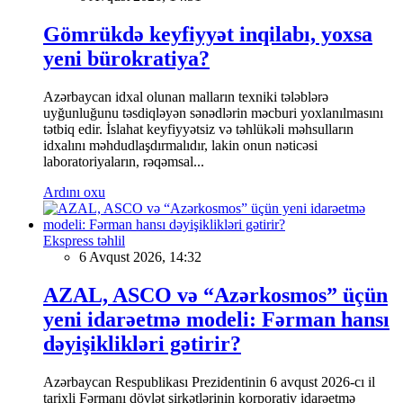
Gömrükdə keyfiyyət inqilabı, yoxsa
yeni bürokratiya?
Azərbaycan idxal olunan malların texniki tələblərə
uyğunluğunu təsdiqləyən sənədlərin məcburi yoxlanılmasını
tətbiq edir. İslahat keyfiyyətsiz və təhlükəli məhsulların
idxalını məhdudlaşdırmalıdır, lakin onun nəticəsi
laboratoriyaların, rəqəmsal...
Ardını oxu
Ekspress təhlil
6 Avqust 2026, 14:32
AZAL, ASCO və “Azərkosmos” üçün
yeni idarəetmə modeli: Fərman hansı
dəyişiklikləri gətirir?
Azərbaycan Respublikası Prezidentinin 6 avqust 2026-cı il
tarixli Fərmanı dövlət şirkətlərinin korporativ idarəetmə