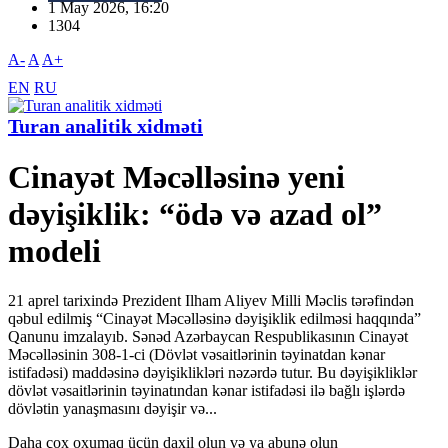
1 May 2026, 16:20
1304
A-
A
A+
EN
RU
Turan analitik xidməti
Cinayət Məcəlləsinə yeni
dəyişiklik: “ödə və azad ol”
modeli
21 aprel tarixində Prezident Ilham Aliyev Milli Məclis tərəfindən
qəbul edilmiş “Cinayət Məcəlləsinə dəyişiklik edilməsi haqqında”
Qanunu imzalayıb. Sənəd Azərbaycan Respublikasının Cinayət
Məcəlləsinin 308-1-ci (Dövlət vəsaitlərinin təyinatdan kənar
istifadəsi) maddəsinə dəyişiklikləri nəzərdə tutur. Bu dəyişikliklər
dövlət vəsaitlərinin təyinatından kənar istifadəsi ilə bağlı işlərdə
dövlətin yanaşmasını dəyişir və...
Daha çox oxumaq üçün daxil olun və ya abunə olun