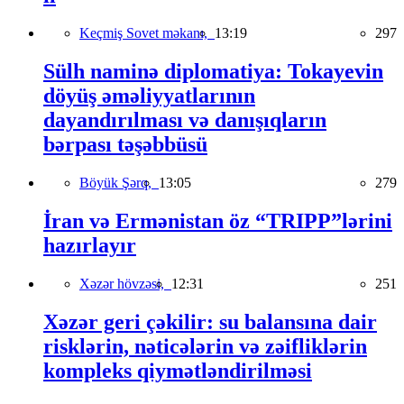
Keçmiş Sovet məkanı,
13:19
297
Sülh naminə diplomatiya: Tokayevin
döyüş əməliyyatlarının
dayandırılması və danışıqların
bərpası təşəbbüsü
Böyük Şərq,
13:05
279
İran və Ermənistan öz “TRIPP”lərini
hazırlayır
Xəzər hövzəsi,
12:31
251
Xəzər geri çəkilir: su balansına dair
risklərin, nəticələrin və zəifliklərin
kompleks qiymətləndirilməsi