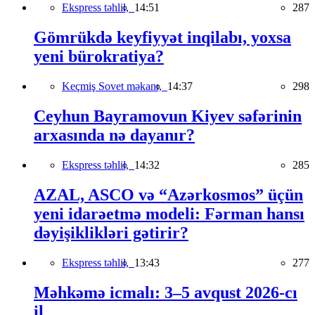
Ekspress təhlil,
14:51
287
Gömrükdə keyfiyyət inqilabı, yoxsa
yeni bürokratiya?
Keçmiş Sovet məkanı,
14:37
298
Ceyhun Bayramovun Kiyev səfərinin
arxasında nə dayanır?
Ekspress təhlil,
14:32
285
AZAL, ASCO və “Azərkosmos” üçün
yeni idarəetmə modeli: Fərman hansı
dəyişiklikləri gətirir?
Ekspress təhlil,
13:43
277
Məhkəmə icmalı: 3–5 avqust 2026-cı
il