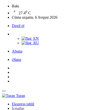
Bakı
0
27.4
C
Cümə axşamı, 6 Avqust 2026
Daxil ol
Abunə
Əlaqə
Turan
Ekspress təhlil
İcmallar