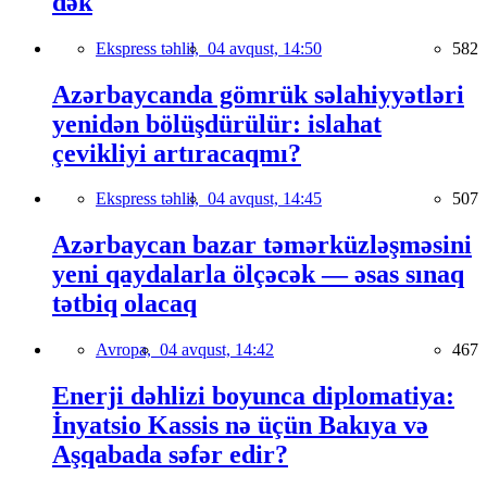
dək
Ekspress təhlil,
04 avqust, 14:50
582
Azərbaycanda gömrük səlahiyyətləri
yenidən bölüşdürülür: islahat
çevikliyi artıracaqmı?
Ekspress təhlil,
04 avqust, 14:45
507
Azərbaycan bazar təmərküzləşməsini
yeni qaydalarla ölçəcək — əsas sınaq
tətbiq olacaq
Avropa,
04 avqust, 14:42
467
Enerji dəhlizi boyunca diplomatiya:
İnyatsio Kassis nə üçün Bakıya və
Aşqabada səfər edir?