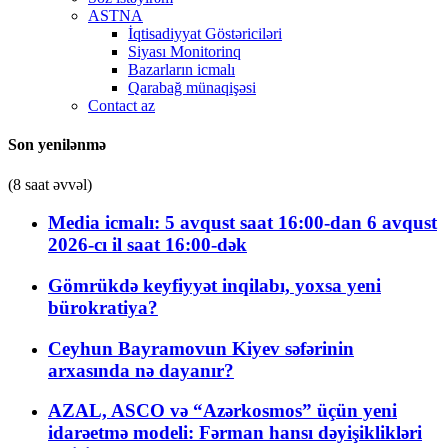
ASTNA
İqtisadiyyat Göstəriciləri
Siyası Monitorinq
Bazarların icmalı
Qarabağ münaqişəsi
Contact az
Son yenilənmə
(8 saat əvvəl)
Media icmalı: 5 avqust saat 16:00-dan 6 avqust
2026-cı il saat 16:00-dək
Gömrükdə keyfiyyət inqilabı, yoxsa yeni
bürokratiya?
Ceyhun Bayramovun Kiyev səfərinin
arxasında nə dayanır?
AZAL, ASCO və “Azərkosmos” üçün yeni
idarəetmə modeli: Fərman hansı dəyişiklikləri