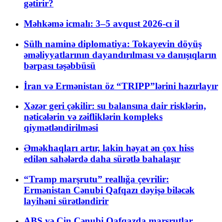
gətirir?
Məhkəmə icmalı: 3–5 avqust 2026-cı il
Sülh naminə diplomatiya: Tokayevin döyüş
əməliyyatlarının dayandırılması və danışıqların
bərpası təşəbbüsü
İran və Ermənistan öz “TRIPP”lərini hazırlayır
Xəzər geri çəkilir: su balansına dair risklərin,
nəticələrin və zəifliklərin kompleks
qiymətləndirilməsi
Əməkhaqları artır, lakin həyat ən çox hiss
edilən sahələrdə daha sürətlə bahalaşır
“Tramp marşrutu” reallığa çevrilir:
Ermənistan Cənubi Qafqazı dəyişə biləcək
layihəni sürətləndirir
ABŞ və Çin Cənubi Qafqazda marşrutlar