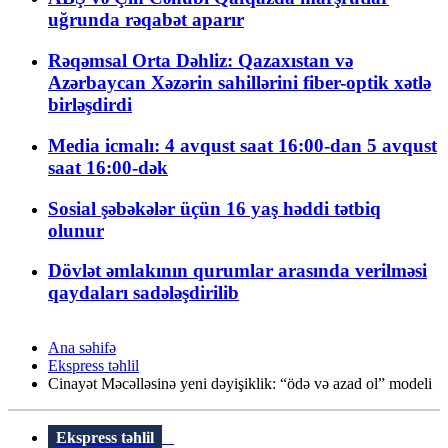
uğrunda rəqabət aparır
Rəqəmsal Orta Dəhliz: Qazaxıstan və
Azərbaycan Xəzərin sahillərini fiber-optik xətlə
birləşdirdi
Media icmalı: 4 avqust saat 16:00-dan 5 avqust
saat 16:00-dək
Sosial şəbəkələr üçün 16 yaş həddi tətbiq
olunur
Dövlət əmlakının qurumlar arasında verilməsi
qaydaları sadələşdirilib
Ana səhifə
Ekspress təhlil
Cinayət Məcəlləsinə yeni dəyişiklik: “ödə və azad ol” modeli
Ekspress təhlil