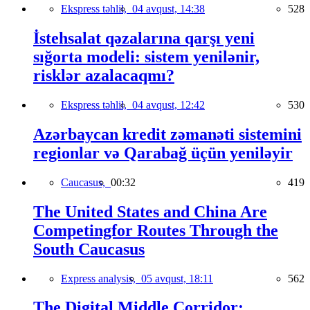
Ekspress təhlil,
04 avqust, 14:38
528
İstehsalat qəzalarına qarşı yeni
sığorta modeli: sistem yenilənir,
risklər azalacaqmı?
Ekspress təhlil,
04 avqust, 12:42
530
Azərbaycan kredit zəmanəti sistemini
regionlar və Qarabağ üçün yeniləyir
Caucasus,
00:32
419
The United States and China Are
Competingfor Routes Through the
South Caucasus
Express analysis,
05 avqust, 18:11
562
The Digital Middle Corridor: