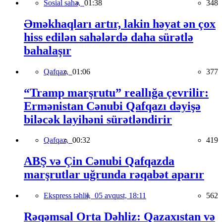
Sosial sahə,
01:38
348
Əməkhaqları artır, lakin həyat ən çox
hiss edilən sahələrdə daha sürətlə
bahalaşır
Qafqaz,
01:06
377
“Tramp marşrutu” reallığa çevrilir:
Ermənistan Cənubi Qafqazı dəyişə
biləcək layihəni sürətləndirir
Qafqaz,
00:32
419
ABŞ və Çin Cənubi Qafqazda
marşrutlar uğrunda rəqabət aparır
Ekspress təhlil,
05 avqust, 18:11
562
Rəqəmsal Orta Dəhliz: Qazaxıstan və