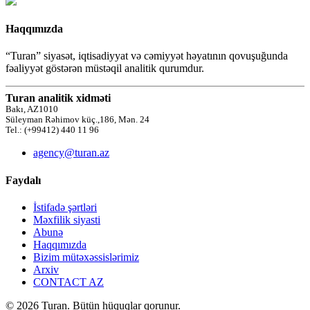
Haqqımızda
“Turan” siyasət, iqtisadiyyat və cəmiyyət həyatının qovuşuğunda
fəaliyyət göstərən müstəqil analitik qurumdur.
Turan analitik xidməti
Bakı, AZ1010
Süleyman Rəhimov küç.,186, Mən. 24
Tel.: (+99412) 440 11 96
agency@turan.az
Faydalı
İstifadə şərtləri
Məxfilik siyasti
Abunə
Haqqımızda
Bizim mütəxəssislərimiz
Arxiv
CONTACT AZ
© 2026 Turan. Bütün hüquqlar qorunur.