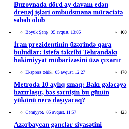
Buzovnada dörd ay davam edən
drenaj işləri ombudsmana müraciətə
səbəb olub
Böyük Şərq,
05 avqust, 13:05
400
İran prezidentinin üzərində qara
buludlar: istefa təkzibi Tehrandakı
hakimiyyət mübarizəsini üzə çıxarır
Ekspress təhlil,
05 avqust, 12:27
470
Metroda 10 aylıq sınaq: Bakı gələcəyə
hazırlaşır, bəs sərnişin bu günün
yükünü necə daşıyacaq?
Cəmiyyət,
05 avqust, 11:57
423
Azərbaycan gənclər siyasətini