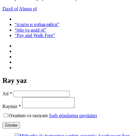
Daxil ol
Abunə ol
“плати и избавляйся”
“ödə və azad ol”
“Pay and Walk Free”
Rəy yaz
Ad *
Rəyiniz *
Oxudum və razıyam
Şərh göndərmə qaydaları
Göndər