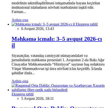
modelinin təkmilləşdirilməsi istiqamətində həyata keçirilən
institusional islahatların növbəti mərhələsini təşkil edir.
Fərman...
Ardını oxu
Ekspress təhlil
6 Avqust 2026, 13:43
Məhkəmə icmalı: 3–5 avqust 2026-cı
il
Siyasətçilər, vətəndaş cəmiyyəti nümayəndələri və
jurnalistlərin məhkəmə prosesləri 1. Avqustun 2-də Bakı Ağır
Cinayətlər Məhkəməsində “Hürriyyət” saytının baş redaktoru
Vüqar Məmmədovun işi üzrə növbəti iclas keçirilib. İclasda
şahidlər ifadə...
Ardını oxu
Ekspress təhlil
5 Avqust 2026, 18:11