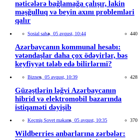
nəticələrə bağlamağa çalışır, lakin
məşğulluq və beyin axını problemləri
qalır
Sosial sahə,
05 avqust, 10:44
440
Azərbaycanın kommunal hesabı:
vətəndaşlar daha çox ödəyirlər, bəs
keyfiyyət tələb edə bilirlərmi?
Biznes,
05 avqust, 10:39
428
Güzəştlərin ləğvi Azərbaycanın
hibrid və elektromobil bazarında
istiqaməti dəyişib
Keçmiş Sovet məkanı,
05 avqust, 10:35
370
Wildberries anbarlarına zərbələr: