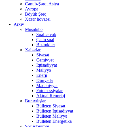
Cənub-Şərqi Asiya
Avropa
Böyük Şərq
Xəzər hövzəsi
Arxiv
Müsahibə
Sual-cavab
Çətin sual
Bizimkiler
Xəbərlər
Siyasət
Cəmiyyət
İqtisadiyyat
Maliyyə
Enerji
Dünyada
Mədəniyyət
Foto sessiyalar
Aktual Reportaj
Buraxılışlar
Bülleten Siyasət
Bülleten İqtisadiyyat
Bülleten Maliyyə
Bülleten Energetika
Söz istəyirəm