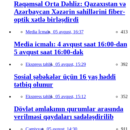
Rəqəmsal Orta Dəhliz: Qazaxıstan və
Azərbaycan Xəzərin sahillərini fiber-
optik xətlə birləşdirdi
Media İcmalı,
05 avqust, 16:37
413
Media icmalı: 4 avqust saat 16:00-dan
5 avqust saat 16:00-dək
Ekspress təhlil,
05 avqust, 15:29
392
Sosial şəbəkələr üçün 16 yaş həddi
tətbiq olunur
Ekspress təhlil,
05 avqust, 15:12
352
Dövlət əmlakının qurumlar arasında
verilməsi qaydaları sadələşdirilib
Cəmiyyət,
05 avqust, 14:30
911