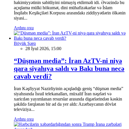
hakimiyyətinin sabitliyini nümayiş etdirməli idi. Əvəzində bu
açıqlama mülki hökumət, dini mühafizəkarlar və İslam
İnqilabı Keşikçiləri Korpusu arasındakı ziddiyyətlərin ölkənin
siyasi...
Ardını oxu
Böyük Şərq
28 İyul 2026, 15:00
“Düşmən media”: İran AzTV-ni niyə
qara siyahıya saldı və Bakı buna necə
cavab verdi?
İran Kəşfiyyat Nazirliyinin açıqladığı geniş “düşmən media”
siyahısında İsrail telekanalları, müxalif İran nəşrləri və
xaricdən yayımlanan resurslar arasında digərlərindən kəskin
şəkildə fərqlənən bir ad da yer aldı: Azərbaycanın dövlət
televiziya...
Ardını oxu