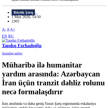
Böyük Şərq
1 May 2026, 14:50
2365
A-
A
A+
EN
RU
Tapdıq Fərhadoğlu
Jurnalist-şərhçi
Müharibə ilə humanitar
yardım arasında: Azərbaycan
İran üçün tranzit dəhliz rolunu
necə formalaşdırır
İran ətrafında və daha geniş Yaxın Şərq regionunda eskalasiya
risklərinin artdığı bir vaxtda daha az görünən, lakin strateji