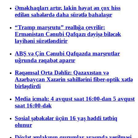
Əməkhaqları artır, lakin həyat ən çox hiss
edilən sahələrdə daha sürətlə bahalaşır
“Tramp marşrutu” reallığa çevrilir:
Ermənistan Cənubi Qafqazı dəyişə biləcək
layihəni sürətləndirir
ABŞ və Çin Cənubi Qafqazda marşrutlar
uğrunda rəqabət aparır
Rəqəmsal Orta Dəhliz: Qazaxıstan və
Azərbaycan Xəzərin sahillərini fiber-optik xətlə
birləşdirdi
Media icmalı: 4 avqust saat 16:00-dan 5 avqust
saat 16:00-dək
Sosial şəbəkələr üçün 16 yaş həddi tətbiq
olunur
Dövlət əmlakının qurumlar arasında verilməsi