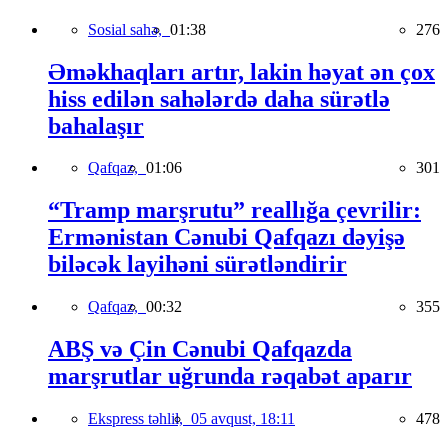
Sosial sahə,
01:38
276
Əməkhaqları artır, lakin həyat ən çox
hiss edilən sahələrdə daha sürətlə
bahalaşır
Qafqaz,
01:06
301
“Tramp marşrutu” reallığa çevrilir:
Ermənistan Cənubi Qafqazı dəyişə
biləcək layihəni sürətləndirir
Qafqaz,
00:32
355
ABŞ və Çin Cənubi Qafqazda
marşrutlar uğrunda rəqabət aparır
Ekspress təhlil,
05 avqust, 18:11
478