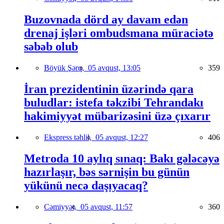
Buzovnada dörd ay davam edən
drenaj işləri ombudsmana müraciətə
səbəb olub
Böyük Şərq,
05 avqust, 13:05
359
İran prezidentinin üzərində qara
buludlar: istefa təkzibi Tehrandakı
hakimiyyət mübarizəsini üzə çıxarır
Ekspress təhlil,
05 avqust, 12:27
406
Metroda 10 aylıq sınaq: Bakı gələcəyə
hazırlaşır, bəs sərnişin bu günün
yükünü necə daşıyacaq?
Cəmiyyət,
05 avqust, 11:57
360