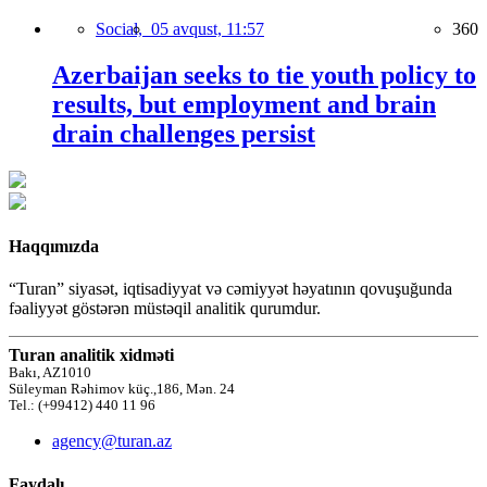
Social,
05 avqust, 11:57
360
Azerbaijan seeks to tie youth policy to
results, but employment and brain
drain challenges persist
Haqqımızda
“Turan” siyasət, iqtisadiyyat və cəmiyyət həyatının qovuşuğunda
fəaliyyət göstərən müstəqil analitik qurumdur.
Turan analitik xidməti
Bakı, AZ1010
Süleyman Rəhimov küç.,186, Mən. 24
Tel.: (+99412) 440 11 96
agency@turan.az
Faydalı