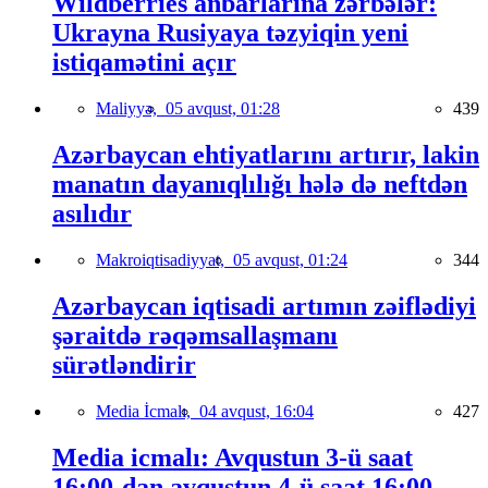
Wildberries anbarlarına zərbələr:
Ukrayna Rusiyaya təzyiqin yeni
istiqamətini açır
Maliyyə,
05 avqust, 01:28
439
Azərbaycan ehtiyatlarını artırır, lakin
manatın dayanıqlılığı hələ də neftdən
asılıdır
Makroiqtisadiyyat,
05 avqust, 01:24
344
Azərbaycan iqtisadi artımın zəiflədiyi
şəraitdə rəqəmsallaşmanı
sürətləndirir
Media İcmalı,
04 avqust, 16:04
427
Media icmalı: Avqustun 3-ü saat
16:00-dan avqustun 4-ü saat 16:00-