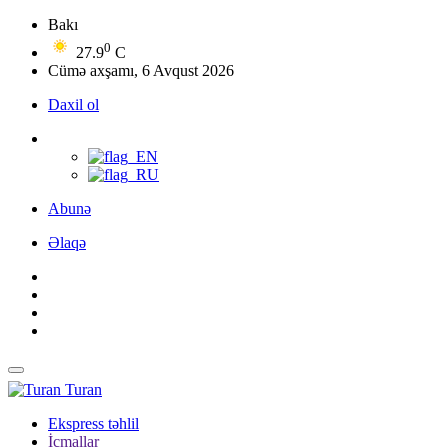
Bakı
0
27.9
C
Cümə axşamı, 6 Avqust 2026
Daxil ol
Abunə
Əlaqə
Turan
Ekspress təhlil
İcmallar