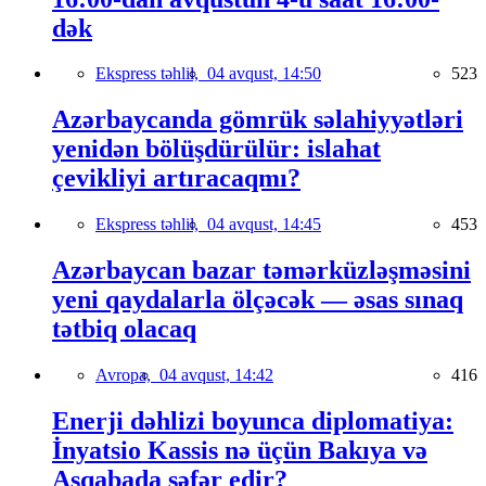
dək
Ekspress təhlil,
04 avqust, 14:50
523
Azərbaycanda gömrük səlahiyyətləri
yenidən bölüşdürülür: islahat
çevikliyi artıracaqmı?
Ekspress təhlil,
04 avqust, 14:45
453
Azərbaycan bazar təmərküzləşməsini
yeni qaydalarla ölçəcək — əsas sınaq
tətbiq olacaq
Avropa,
04 avqust, 14:42
416
Enerji dəhlizi boyunca diplomatiya:
İnyatsio Kassis nə üçün Bakıya və
Aşqabada səfər edir?