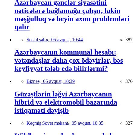
Azərbaycan gənclər siyasətini
nəticələrə bağlamağa çalışır, lakin
məşğulluq və beyin axını problemləri
qalır
Sosial sahə,
05 avqust, 10:44
387
Azərbaycanın kommunal hesabı:
vətəndaşlar daha çox ödəyirlər, bəs
keyfiyyət tələb edə bilirlərmi?
Biznes,
05 avqust, 10:39
376
Güzəştlərin ləğvi Azərbaycanın
hibrid və elektromobil bazarında
istiqaməti dəyişib
Keçmiş Sovet məkanı,
05 avqust, 10:35
327