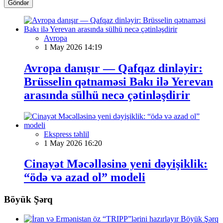
Göndər
Avropa
1 May 2026 14:19
Avropa danışır — Qafqaz dinləyir:
Brüsselin qətnaməsi Bakı ilə Yerevan
arasında sülhü necə çətinləşdirir
Ekspress təhlil
1 May 2026 16:20
Cinayət Məcəlləsinə yeni dəyişiklik:
“ödə və azad ol” modeli
Böyük Şərq
Böyük Şərq