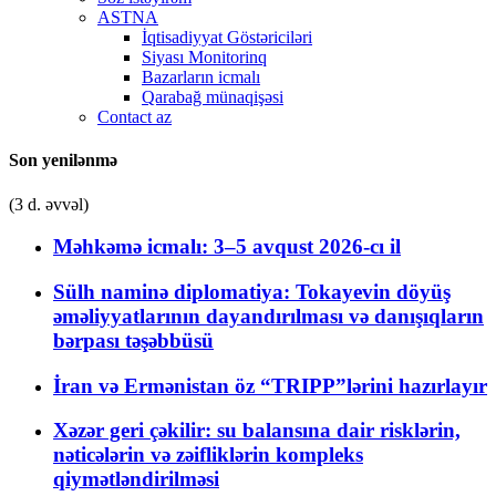
ASTNA
İqtisadiyyat Göstəriciləri
Siyası Monitorinq
Bazarların icmalı
Qarabağ münaqişəsi
Contact az
Son yenilənmə
(3 d. əvvəl)
Məhkəmə icmalı: 3–5 avqust 2026-cı il
Sülh naminə diplomatiya: Tokayevin döyüş
əməliyyatlarının dayandırılması və danışıqların
bərpası təşəbbüsü
İran və Ermənistan öz “TRIPP”lərini hazırlayır
Xəzər geri çəkilir: su balansına dair risklərin,
nəticələrin və zəifliklərin kompleks
qiymətləndirilməsi