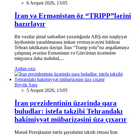
6 Avqust 2026, 13:05
İran və Ermənistan öz “TRIPP”lərini
hazırlayır
Bir vaxtlar şimal sərhədləri yaxınlığında ABŞ-nin nəqliyyat
layihəsinin yaradılmasına imkan verməyəcəyini bildirən
Tehran taktikasını dəyişir. İran “Tramp yolu”nu əngəlləməyə
çalışmaq əvəzinə Ermənistan və Gürcüstan üzərindən
miqyasca daha məhdud,...
Ardını oxu
Böyük Şərq
5 Avqust 2026, 13:05
İran prezidentinin üzərində qara
buludlar: istefa təkzibi Tehrandakı
hakimiyyət mübarizəsini üzə çıxarır
Məsud Pezeşkianın istefa şayiələrini təkzib etməsi İran