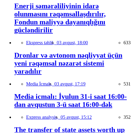
Enerji səmərəliliyinin idarə
olunmasını rəqəmsallaşdırılır,
Fondun maliyyə dayanıqlığını
gücləndirilir
Ekspress təhlil,
03 avqust, 18:00
633
Dronlar və avtonom nəqliyyat üçün
yeni rəqəmsal nəzarət sistemi
yaradılır
Media İcmalı,
03 avqust, 17:19
531
Media icmalı: İyulun 31-i saat 16:00-
dan avqustun 3-ü saat 16:00-dək
Express analysis,
05 avqust, 15:12
352
The transfer of state assets worth up