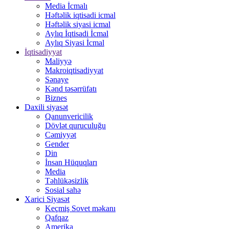
Media İcmalı
Həftəlik iqtisadi icmal
Həftəlik siyasi icmal
Aylıq İqtisadi İcmal
Aylıq Siyasi İcmal
İqtisadiyyat
Maliyyə
Makroiqtisadiyyat
Sənaye
Kənd təsərrüfatı
Biznes
Daxili siyasət
Qanunvericilik
Dövlət quruculuğu
Cəmiyyət
Gender
Din
İnsan Hüquqları
Media
Təhlükəsizlik
Sosial sahə
Xarici Siyasət
Keçmiş Sovet məkanı
Qafqaz
Amerika