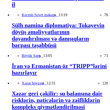
il
Keçmiş Sovet məkanı,
13:19
76
Sülh naminə diplomatiya: Tokayevin
döyüş əməliyyatlarının
dayandırılması və danışıqların
bərpası təşəbbüsü
Böyük Şərq,
13:05
73
İran və Ermənistan öz “TRIPP”lərini
hazırlayır
Xəzər hövzəsi,
12:31
120
Xəzər geri çəkilir: su balansına dair
risklərin, nəticələrin və zəifliklərin
kompleks qiymətləndirilməsi