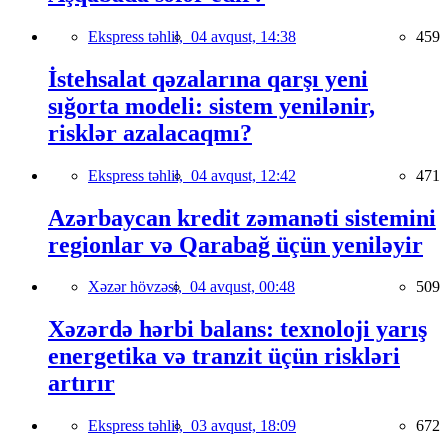
Ekspress təhlil,
04 avqust, 14:38
459
İstehsalat qəzalarına qarşı yeni
sığorta modeli: sistem yenilənir,
risklər azalacaqmı?
Ekspress təhlil,
04 avqust, 12:42
471
Azərbaycan kredit zəmanəti sistemini
regionlar və Qarabağ üçün yeniləyir
Xəzər hövzəsi,
04 avqust, 00:48
509
Xəzərdə hərbi balans: texnoloji yarış
energetika və tranzit üçün riskləri
artırır
Ekspress təhlil,
03 avqust, 18:09
672