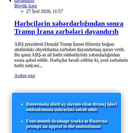
Böyük Şərq
27 İyul 2026, 11:57
Hərbçilərin xəbərdarlığından sonra
Tramp İrana zərbələri dayandırıb
ABŞ prezidenti Donald Tramp İranın Hörmüz boğazı
ətrafındakı obyektlərinə zərbələri dayandırmaq qərarı verib.
Bu qərar ABŞ-ın ali hərbi rəhbərliyinin xəbərdarlığından
sonra qəbul edilib. Hərbçilər hesab ediblər ki, yeni zərbələrin
hərbi nəticəsi...
Ardını oxu
Buzovnada dörd ay davam edən drenaj işləri
ombudsmana müraciətə səbəb olub
Four-month drainage works in Buzovna
prompt an appeal to the ombudsman