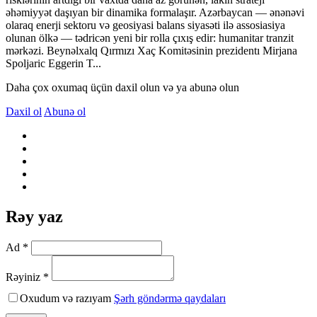
əhəmiyyət daşıyan bir dinamika formalaşır. Azərbaycan — ənənəvi
olaraq enerji sektoru və geosiyasi balans siyasəti ilə assosiasiya
olunan ölkə — tədricən yeni bir rolla çıxış edir: humanitar tranzit
mərkəzi. Beynəlxalq Qırmızı Xaç Komitəsinin prezidentı Mirjana
Spoljaric Eggerin T...
Daha çox oxumaq üçün daxil olun və ya abunə olun
Daxil ol
Abunə ol
Rəy yaz
Ad *
Rəyiniz *
Oxudum və razıyam
Şərh göndərmə qaydaları