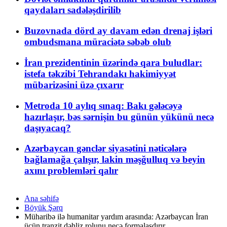
qaydaları sadələşdirilib
Buzovnada dörd ay davam edən drenaj işləri
ombudsmana müraciətə səbəb olub
İran prezidentinin üzərində qara buludlar:
istefa təkzibi Tehrandakı hakimiyyət
mübarizəsini üzə çıxarır
Metroda 10 aylıq sınaq: Bakı gələcəyə
hazırlaşır, bəs sərnişin bu günün yükünü necə
daşıyacaq?
Azərbaycan gənclər siyasətini nəticələrə
bağlamağa çalışır, lakin məşğulluq və beyin
axını problemləri qalır
Ana səhifə
Böyük Şərq
Müharibə ilə humanitar yardım arasında: Azərbaycan İran
üçün tranzit dəhliz rolunu necə formalaşdırır