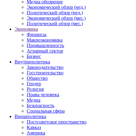
Медиа обозрение
Экономический обзор (нед.)
Политический обзор (нед.)
Экономический обзор (мес.)
Политический обзор (мес.)
Экономика
Финансы
Макроэкономика
Промышленность
Аграрный сектор
Бизнес
Внутриполитика
Законодательство
Госстроительство
Общество
Гендер
Религия
Права человека
Медиа
Безопасность
Социальная сфера
Внешполитика
Постсоветское пространство
Кавказ
Америка