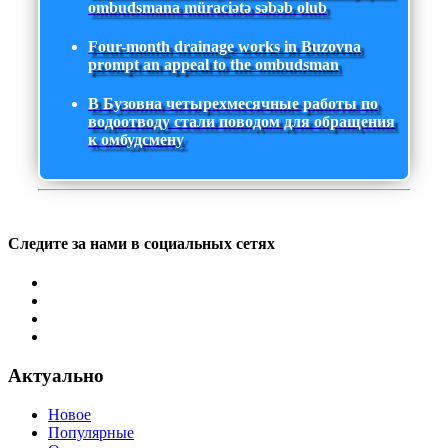
ombudsmana müraciətə səbəb olub
Four-month drainage works in Buzovna
prompt an appeal to the ombudsman
В Бузовна четырехмесячные работы по
водоотводу стали поводом для обращения
к омбудсмену
Следите за нами в социальных сетях
Актуально
Новое
Популярные