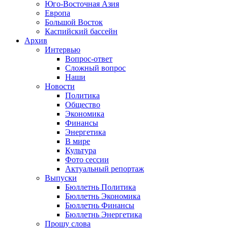
Юго-Восточная Азия
Европа
Большой Восток
Каспийский бассейн
Архив
Интервью
Вопрос-ответ
Сложный вопрос
Наши
Новости
Политика
Общество
Экономика
Финансы
Энергетика
В мире
Культура
Фото сессии
Актуальный репортаж
Выпуски
Бюллетнь Политика
Бюллетнь Экономика
Бюллетнь Финансы
Бюллетнь Энергетика
Прошу слова