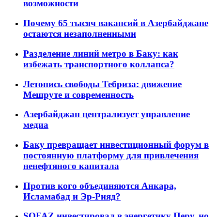
возможности
Почему 65 тысяч вакансий в Азербайджане
остаются незаполненными
Разделение линий метро в Баку: как
избежать транспортного коллапса?
Летопись свободы Тебриза: движение
Мешруте и современность
Азербайджан централизует управление
медиа
Баку превращает инвестиционный форум в
постоянную платформу для привлечения
ненефтяного капитала
Против кого объединяются Анкара,
Исламабад и Эр-Рияд?
SOFAZ инвестировал в энергетику Перу, но