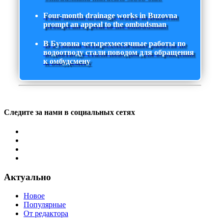
Four-month drainage works in Buzovna
prompt an appeal to the ombudsman
В Бузовна четырехмесячные работы по
водоотводу стали поводом для обращения
к омбудсмену
Следите за нами в социальных сетях
Актуально
Новое
Популярные
От редактора