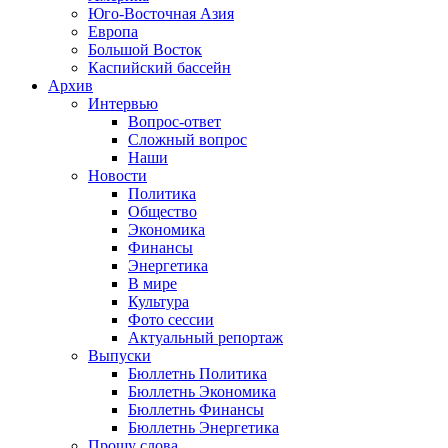
Юго-Восточная Азия
Европа
Большой Восток
Каспийский бассейн
Архив
Интервью
Вопрос-ответ
Сложный вопрос
Наши
Новости
Политика
Общество
Экономика
Финансы
Энергетика
В мире
Культура
Фото сессии
Актуальный репортаж
Выпуски
Бюллетнь Политика
Бюллетнь Экономика
Бюллетнь Финансы
Бюллетнь Энергетика
Прошу слова