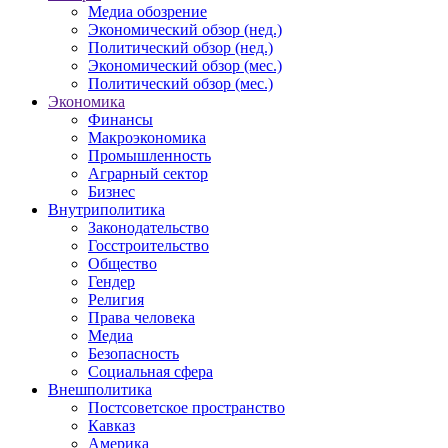
Медиа обозрение
Экономический обзор (нед.)
Политический обзор (нед.)
Экономический обзор (мес.)
Политический обзор (мес.)
Экономика
Финансы
Макроэкономика
Промышленность
Аграрный сектор
Бизнес
Внутриполитика
Законодательство
Госстроительство
Общество
Гендер
Религия
Права человека
Медиа
Безопасность
Социальная сфера
Внешполитика
Постсоветское пространство
Кавказ
Америка