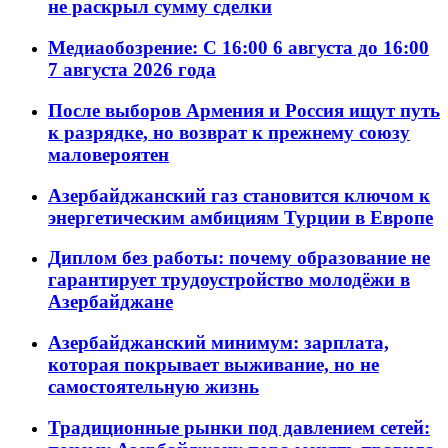
не раскрыл сумму сделки
Медиаобозрение: С 16:00 6 августа до 16:00
7 августа 2026 года
После выборов Армения и Россия ищут путь
к разрядке, но возврат к прежнему союзу
маловероятен
Азербайджанский газ становится ключом к
энергетическим амбициям Турции в Европе
Диплом без работы: почему образование не
гарантирует трудоустройство молодёжи в
Азербайджане
Азербайджанский минимум: зарплата,
которая покрывает выживание, но не
самостоятельную жизнь
Традиционные рынки под давлением сетей: