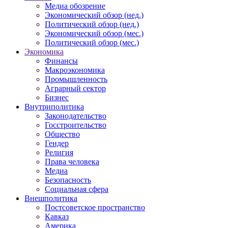
Медиа обозрение
Экономический обзор (нед.)
Политический обзор (нед.)
Экономический обзор (мес.)
Политический обзор (мес.)
Экономика
Финансы
Макроэкономика
Промышленность
Аграрный сектор
Бизнес
Внутриполитика
Законодательство
Госстроительство
Общество
Гендер
Религия
Права человека
Медиа
Безопасность
Социальная сфера
Внешполитика
Постсоветское пространство
Кавказ
Америка