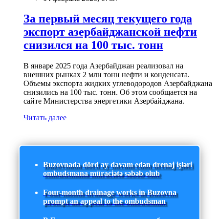
За первый месяц текущего года
экспорт азербайджанской нефти
снизился на 100 тыс. тонн
В январе 2025 года Азербайджан реализовал на
внешних рынках 2 млн тонн нефти и конденсата.
Объемы экспорта жидких углеводородов Азербайджана
снизились на 100 тыс. тонн. Об этом сообщается на
сайте Министерства энергетики Азербайджана.
Читать далее
Buzovnada dörd ay davam edən drenaj işləri
ombudsmana müraciətə səbəb olub
Four-month drainage works in Buzovna
prompt an appeal to the ombudsman