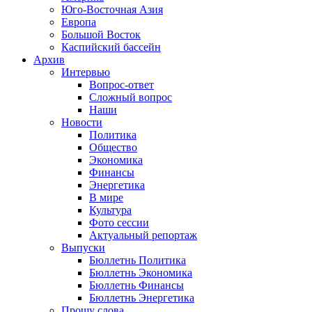
Юго-Восточная Азия
Европа
Большой Восток
Каспийский бассейн
Архив
Интервью
Вопрос-ответ
Сложный вопрос
Наши
Новости
Политика
Общество
Экономика
Финансы
Энергетика
В мире
Культура
Фото сессии
Актуальный репортаж
Выпуски
Бюллетнь Политика
Бюллетнь Экономика
Бюллетнь Финансы
Бюллетнь Энергетика
Прошу слова