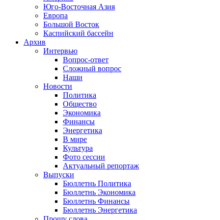
Юго-Восточная Азия
Европа
Большой Восток
Каспийский бассейн
Архив
Интервью
Вопрос-ответ
Сложный вопрос
Наши
Новости
Политика
Общество
Экономика
Финансы
Энергетика
В мире
Культура
Фото сессии
Актуальный репортаж
Выпуски
Бюллетнь Политика
Бюллетнь Экономика
Бюллетнь Финансы
Бюллетнь Энергетика
Прошу слова