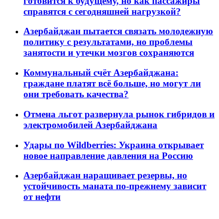
готовится к будущему, но как пассажиры
справятся с сегодняшней нагрузкой?
Азербайджан пытается связать молодежную
политику с результатами, но проблемы
занятости и утечки мозгов сохраняются
Коммунальный счёт Азербайджана:
граждане платят всё больше, но могут ли
они требовать качества?
Отмена льгот развернула рынок гибридов и
электромобилей Азербайджана
Удары по Wildberries: Украина открывает
новое направление давления на Россию
Азербайджан наращивает резервы, но
устойчивость маната по-прежнему зависит
от нефти