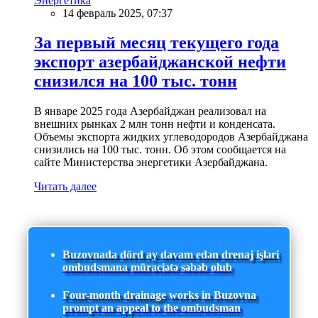
Энергетика
14 февраль 2025, 07:37
За первый месяц текущего года
экспорт азербайджанской нефти
снизился на 100 тыс. тонн
В январе 2025 года Азербайджан реализовал на
внешних рынках 2 млн тонн нефти и конденсата.
Объемы экспорта жидких углеводородов Азербайджана
снизились на 100 тыс. тонн. Об этом сообщается на
сайте Министерства энергетики Азербайджана.
Читать далее
Buzovnada dörd ay davam edən drenaj işləri
ombudsmana müraciətə səbəb olub
Four-month drainage works in Buzovna
prompt an appeal to the ombudsman