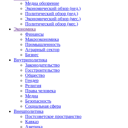
Медиа обозрение
Экономический обзор (нед.)
Политический обзор (нед.)
Экономический обзор (мес.)
Политический обзор (мес.)
Экономика
Финансы
Макроэкономика
Промышленность
Аграрный сектор
Бизнес
Внутриполитика
Законодательство
Госстроительство
Общество
Гендер
Религия
Права человека
Медиа
Безопасность
Социальная сфера
Внешполитика
Постсоветское пространство
Кавказ
Америка