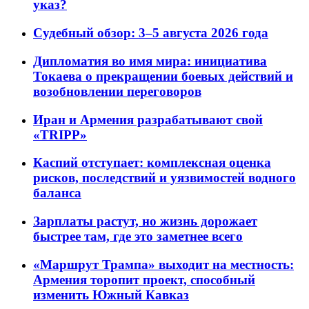
указ?
Судебный обзор: 3–5 августа 2026 года
Дипломатия во имя мира: инициатива
Токаева о прекращении боевых действий и
возобновлении переговоров
Иран и Армения разрабатывают свой
«TRIPP»
Каспий отступает: комплексная оценка
рисков, последствий и уязвимостей водного
баланса
Зарплаты растут, но жизнь дорожает
быстрее там, где это заметнее всего
«Маршрут Трампа» выходит на местность:
Армения торопит проект, способный
изменить Южный Кавказ