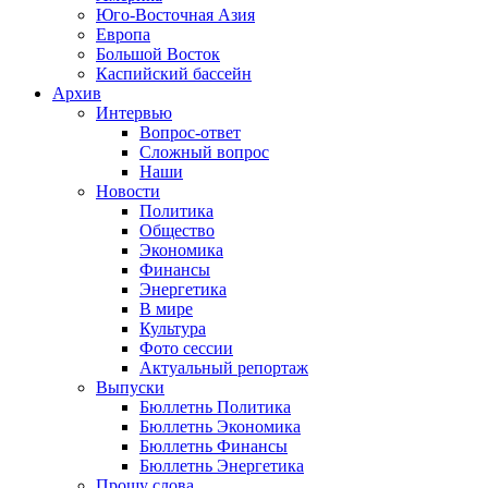
Юго-Восточная Азия
Европа
Большой Восток
Каспийский бассейн
Архив
Интервью
Вопрос-ответ
Сложный вопрос
Наши
Новости
Политика
Общество
Экономика
Финансы
Энергетика
В мире
Культура
Фото сессии
Актуальный репортаж
Выпуски
Бюллетнь Политика
Бюллетнь Экономика
Бюллетнь Финансы
Бюллетнь Энергетика
Прошу слова