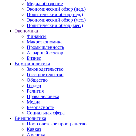
Медиа обозрение
Экономический обзор (нед.)
Политический обзор (нед.)
Экономический обзор (мес.)
Политический обзор (мес.)
Экономика
Финансы
Макроэкономика
Промышленность
Аграрный сектор
Бизнес
Внутриполитика
Законодательство
Госстроительство
Общество
Гендер
Религия
Права человека
Медиа
Безопасность
Социальная сфера
Внешполитика
Постсоветское пространство
Кавказ
Америка