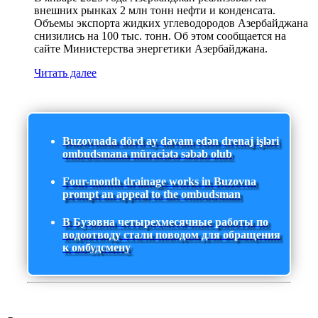
внешних рынках 2 млн тонн нефти и конденсата.
Объемы экспорта жидких углеводородов Азербайджана
снизились на 100 тыс. тонн. Об этом сообщается на
сайте Министерства энергетики Азербайджана.
Читать далее
Buzovnada dörd ay davam edən drenaj işləri
ombudsmana müraciətə səbəb olub
Four-month drainage works in Buzovna
prompt an appeal to the ombudsman
В Бузовна четырехмесячные работы по
водоотводу стали поводом для обращения
к омбудсмену