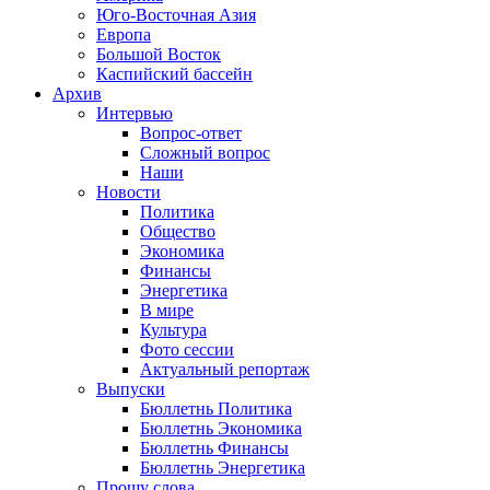
Юго-Восточная Азия
Европа
Большой Восток
Каспийский бассейн
Архив
Интервью
Вопрос-ответ
Сложный вопрос
Наши
Новости
Политика
Общество
Экономика
Финансы
Энергетика
В мире
Культура
Фото сессии
Актуальный репортаж
Выпуски
Бюллетнь Политика
Бюллетнь Экономика
Бюллетнь Финансы
Бюллетнь Энергетика
Прошу слова