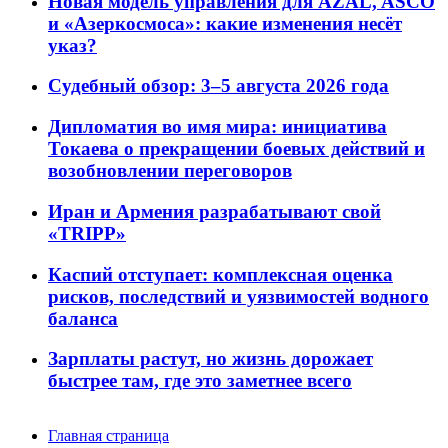
Новая модель управления для AZAL, ASCO
и «Азеркосмоса»: какие изменения несёт
указ?
Судебный обзор: 3–5 августа 2026 года
Дипломатия во имя мира: инициатива
Токаева о прекращении боевых действий и
возобновлении переговоров
Иран и Армения разрабатывают свой
«TRIPP»
Каспий отступает: комплексная оценка
рисков, последствий и уязвимостей водного
баланса
Зарплаты растут, но жизнь дорожает
быстрее там, где это заметнее всего
Главная страница