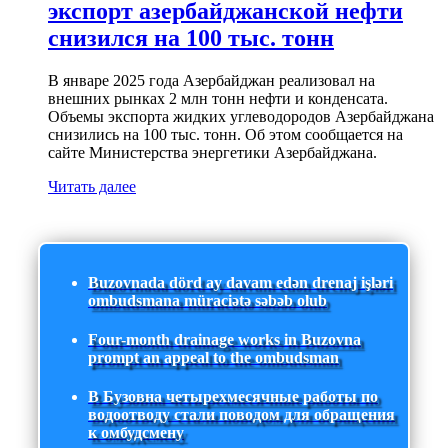
экспорт азербайджанской нефти
снизился на 100 тыс. тонн
В январе 2025 года Азербайджан реализовал на
внешних рынках 2 млн тонн нефти и конденсата.
Объемы экспорта жидких углеводородов Азербайджана
снизились на 100 тыс. тонн. Об этом сообщается на
сайте Министерства энергетики Азербайджана.
Читать далее
Buzovnada dörd ay davam edən drenaj işləri
ombudsmana müraciətə səbəb olub
Four-month drainage works in Buzovna
prompt an appeal to the ombudsman
В Бузовна четырехмесячные работы по
водоотводу стали поводом для обращения
к омбудсмену