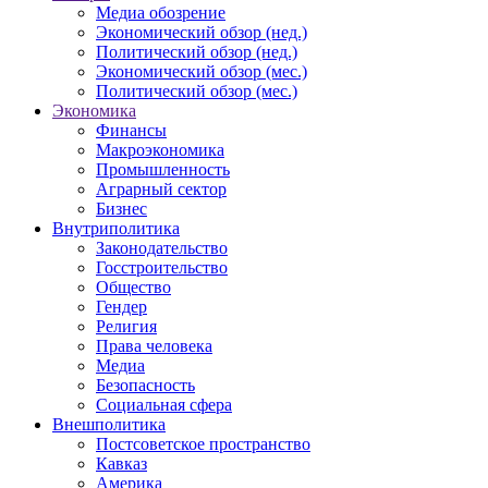
Медиа обозрение
Экономический обзор (нед.)
Политический обзор (нед.)
Экономический обзор (мес.)
Политический обзор (мес.)
Экономика
Финансы
Макроэкономика
Промышленность
Аграрный сектор
Бизнес
Внутриполитика
Законодательство
Госстроительство
Общество
Гендер
Религия
Права человека
Медиа
Безопасность
Социальная сфера
Внешполитика
Постсоветское пространство
Кавказ
Америка