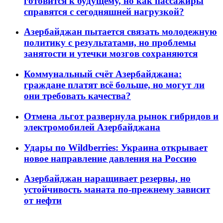
готовится к будущему, но как пассажиры
справятся с сегодняшней нагрузкой?
Азербайджан пытается связать молодежную
политику с результатами, но проблемы
занятости и утечки мозгов сохраняются
Коммунальный счёт Азербайджана:
граждане платят всё больше, но могут ли
они требовать качества?
Отмена льгот развернула рынок гибридов и
электромобилей Азербайджана
Удары по Wildberries: Украина открывает
новое направление давления на Россию
Азербайджан наращивает резервы, но
устойчивость маната по-прежнему зависит
от нефти