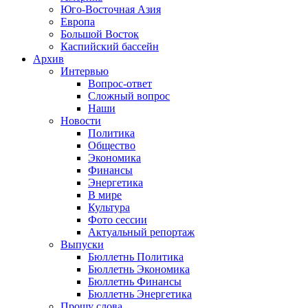
Юго-Восточная Азия
Европа
Большой Восток
Каспийский бассейн
Архив
Интервью
Вопрос-ответ
Сложный вопрос
Наши
Новости
Политика
Общество
Экономика
Финансы
Энергетика
В мире
Культура
Фото сессии
Актуальный репортаж
Выпуски
Бюллетнь Политика
Бюллетнь Экономика
Бюллетнь Финансы
Бюллетнь Энергетика
Прошу слова