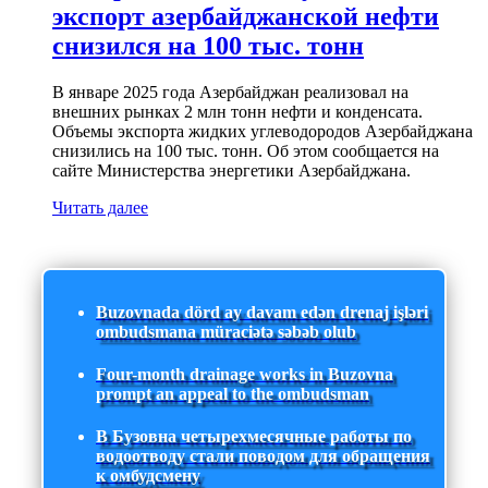
экспорт азербайджанской нефти
снизился на 100 тыс. тонн
В январе 2025 года Азербайджан реализовал на
внешних рынках 2 млн тонн нефти и конденсата.
Объемы экспорта жидких углеводородов Азербайджана
снизились на 100 тыс. тонн. Об этом сообщается на
сайте Министерства энергетики Азербайджана.
Читать далее
Buzovnada dörd ay davam edən drenaj işləri
ombudsmana müraciətə səbəb olub
Four-month drainage works in Buzovna
prompt an appeal to the ombudsman
В Бузовна четырехмесячные работы по
водоотводу стали поводом для обращения
к омбудсмену