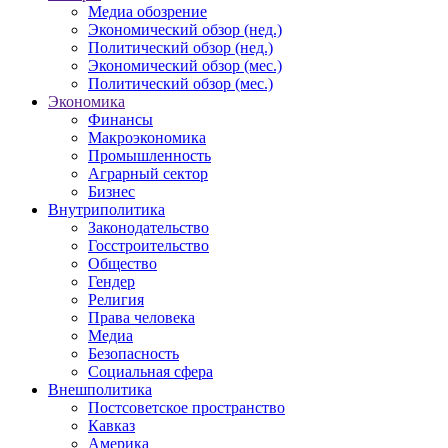
Медиа обозрение
Экономический обзор (нед.)
Политический обзор (нед.)
Экономический обзор (мес.)
Политический обзор (мес.)
Экономика
Финансы
Макроэкономика
Промышленность
Аграрный сектор
Бизнес
Внутриполитика
Законодательство
Госстроительство
Общество
Гендер
Религия
Права человека
Медиа
Безопасность
Социальная сфера
Внешполитика
Постсоветское пространство
Кавказ
Америка