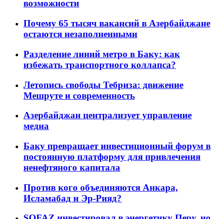
возможности
Почему 65 тысяч вакансий в Азербайджане
остаются незаполненными
Разделение линий метро в Баку: как
избежать транспортного коллапса?
Летопись свободы Тебриза: движение
Мешруте и современность
Азербайджан централизует управление
медиа
Баку превращает инвестиционный форум в
постоянную платформу для привлечения
ненефтяного капитала
Против кого объединяются Анкара,
Исламабад и Эр-Рияд?
SOFAZ инвестировал в энергетику Перу, но