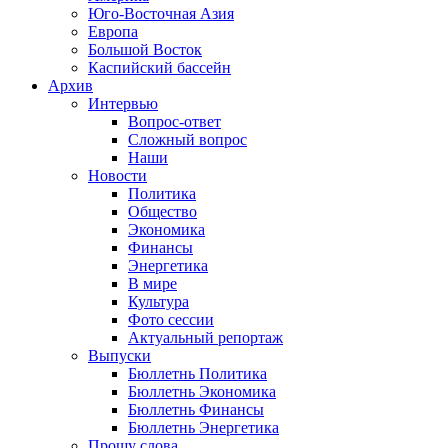
Юго-Восточная Азия
Европа
Большой Восток
Каспийский бассейн
Архив
Интервью
Вопрос-ответ
Сложный вопрос
Наши
Новости
Политика
Общество
Экономика
Финансы
Энергетика
В мире
Культура
Фото сессии
Актуальный репортаж
Выпуски
Бюллетнь Политика
Бюллетнь Экономика
Бюллетнь Финансы
Бюллетнь Энергетика
Прошу слова