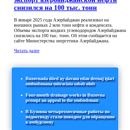
снизился на 100 тыс. тонн
В январе 2025 года Азербайджан реализовал на
внешних рынках 2 млн тонн нефти и конденсата.
Объемы экспорта жидких углеводородов Азербайджана
снизились на 100 тыс. тонн. Об этом сообщается на
сайте Министерства энергетики Азербайджана.
Читать далее
Buzovnada dörd ay davam edən drenaj işləri
ombudsmana müraciətə səbəb olub
Four-month drainage works in Buzovna
prompt an appeal to the ombudsman
В Бузовна четырехмесячные работы по
водоотводу стали поводом для обращения
к омбудсмену