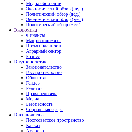
Медиа обозрение
Экономический обзор (нед.)
Политический обзор (нед.)
Экономический обзор (мес.)
Политический обзор (мес.)
Экономика
Финансы
Макроэкономика
Промышленность
Аграрный сектор
Бизнес
Внутриполитика
Законодательство
Госстроительство
Общество
Гендер
Религия
Права человека
Медиа
Безопасность
Социальная сфера
Внешполитика
Постсоветское пространство
Кавказ
Америка