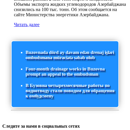
Объемы экспорта жидких углеводородов Азербайджана
снизились на 100 тыс. тонн. Об этом сообщается на
сайте Министерства энергетики Азербайджана.
Читать далее
Buzovnada dörd ay davam edən drenaj işləri
ombudsmana müraciətə səbəb olub
Four-month drainage works in Buzovna
prompt an appeal to the ombudsman
В Бузовна четырехмесячные работы по
водоотводу стали поводом для обращения
к омбудсмену
Следите за нами в социальных сетях