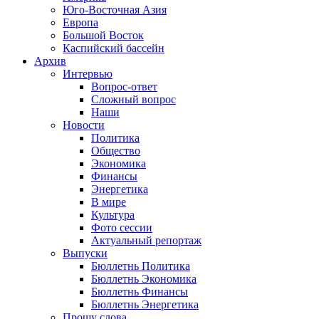
Юго-Восточная Азия
Европа
Большой Восток
Каспийский бассейн
Архив
Интервью
Вопрос-ответ
Сложный вопрос
Наши
Новости
Политика
Общество
Экономика
Финансы
Энергетика
В мире
Культура
Фото сессии
Актуальный репортаж
Выпуски
Бюллетнь Политика
Бюллетнь Экономика
Бюллетнь Финансы
Бюллетнь Энергетика
Прошу слова