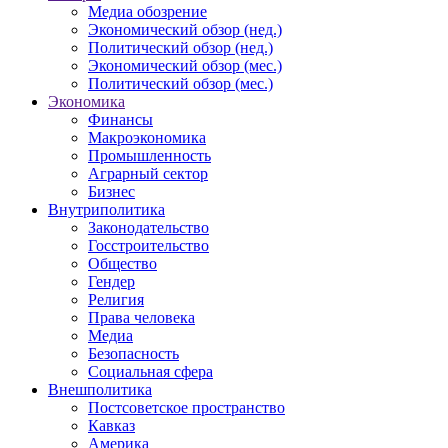
Медиа обозрение
Экономический обзор (нед.)
Политический обзор (нед.)
Экономический обзор (мес.)
Политический обзор (мес.)
Экономика
Финансы
Макроэкономика
Промышленность
Аграрный сектор
Бизнес
Внутриполитика
Законодательство
Госстроительство
Общество
Гендер
Религия
Права человека
Медиа
Безопасность
Социальная сфера
Внешполитика
Постсоветское пространство
Кавказ
Америка