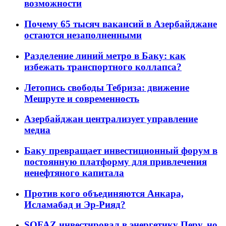
возможности
Почему 65 тысяч вакансий в Азербайджане
остаются незаполненными
Разделение линий метро в Баку: как
избежать транспортного коллапса?
Летопись свободы Тебриза: движение
Мешруте и современность
Азербайджан централизует управление
медиа
Баку превращает инвестиционный форум в
постоянную платформу для привлечения
ненефтяного капитала
Против кого объединяются Анкара,
Исламабад и Эр-Рияд?
SOFAZ инвестировал в энергетику Перу, но