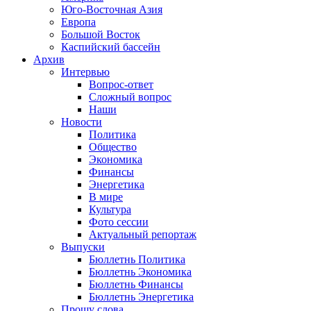
Юго-Восточная Азия
Европа
Большой Восток
Каспийский бассейн
Архив
Интервью
Вопрос-ответ
Сложный вопрос
Наши
Новости
Политика
Общество
Экономика
Финансы
Энергетика
В мире
Культура
Фото сессии
Актуальный репортаж
Выпуски
Бюллетнь Политика
Бюллетнь Экономика
Бюллетнь Финансы
Бюллетнь Энергетика
Прошу слова