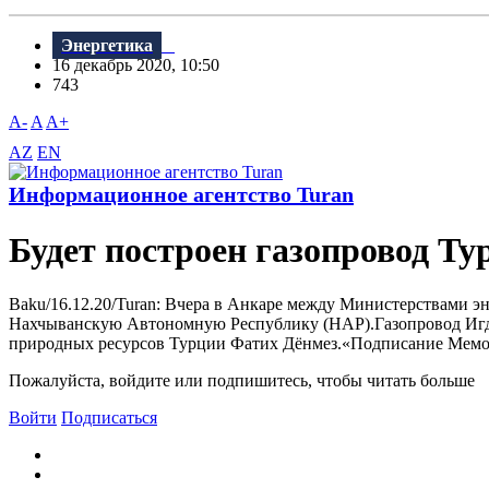
Энергетика
16 декабрь 2020, 10:50
743
A-
A
A+
AZ
EN
Информационное агентство Turan
Будет построен газопровод Т
Baku/16.12.20/Turan: Вчера в Анкаре между Министерствами 
Нахчыванскую Автономную Республику (НАР).Газопровод Игдыр
природных ресурсов Турции Фатих Дёнмез.«Подписание Мемора
Пожалуйста, войдите или подпишитесь, чтобы читать больше
Войти
Подписаться