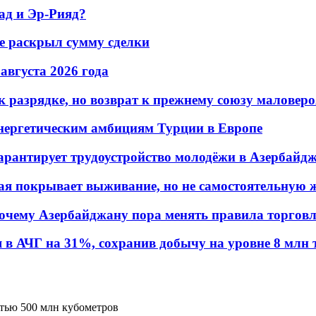
ад и Эр-Рияд?
не раскрыл сумму сделки
 августа 2026 года
 разрядке, но возврат к прежнему союзу маловеро
энергетическим амбициям Турции в Европе
гарантирует трудоустройство молодёжи в Азербайд
ая покрывает выживание, но не самостоятельную 
почему Азербайджану пора менять правила торгов
в АЧГ на 31%, сохранив добычу на уровне 8 млн 
тью 500 млн кубометров