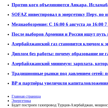
Против кого объединяются Анкара, Исламаб
SOFAZ инвестировал в энергетику Перу, но 
Медиаобозрение: С 16:00 6 августа до 16:00 7
После выборов Армения и Россия ищут путь к
Азербайджанский газ становится ключом к 
Диплом без работы: почему образование не 
Азербайджанский минимум: зарплата, котор
Традиционные рынки под давлением сетей: 
BP и партнёры увеличили капиталовложения 
Главная страница
Энергетика
Будет построен газопровод Турция-Азербайджан, мощнос