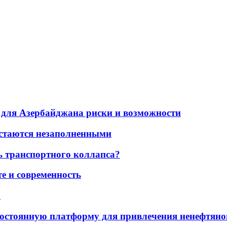
для Азербайджана риски и возможности
остаются незаполненными
ь транспортного коллапса?
е и современность
а
остоянную платформу для привлечения ненефтяно