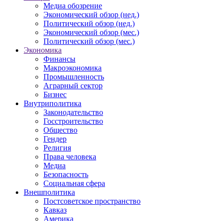
Медиа обозрение
Экономический обзор (нед.)
Политический обзор (нед.)
Экономический обзор (мес.)
Политический обзор (мес.)
Экономика
Финансы
Макроэкономика
Промышленность
Аграрный сектор
Бизнес
Внутриполитика
Законодательство
Госстроительство
Общество
Гендер
Религия
Права человека
Медиа
Безопасность
Социальная сфера
Внешполитика
Постсоветское пространство
Кавказ
Америка