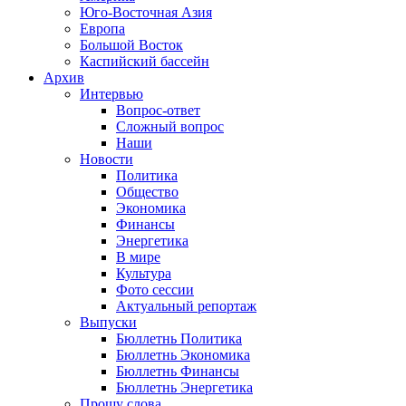
Юго-Восточная Азия
Европа
Большой Восток
Каспийский бассейн
Архив
Интервью
Вопрос-ответ
Сложный вопрос
Наши
Новости
Политика
Общество
Экономика
Финансы
Энергетика
В мире
Культура
Фото сессии
Актуальный репортаж
Выпуски
Бюллетнь Политика
Бюллетнь Экономика
Бюллетнь Финансы
Бюллетнь Энергетика
Прошу слова