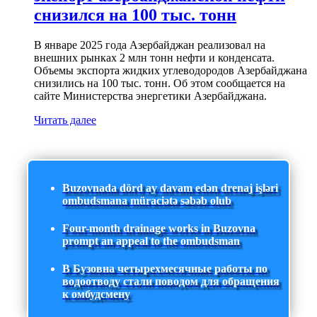
снизился на 100 тыс. тонн
В январе 2025 года Азербайджан реализовал на
внешних рынках 2 млн тонн нефти и конденсата.
Объемы экспорта жидких углеводородов Азербайджана
снизились на 100 тыс. тонн. Об этом сообщается на
сайте Министерства энергетики Азербайджана.
Читать далее
Buzovnada dörd ay davam edən drenaj işləri
ombudsmana müraciətə səbəb olub
Four-month drainage works in Buzovna
prompt an appeal to the ombudsman
В Бузовна четырехмесячные работы по
водоотводу стали поводом для обращения
к омбудсмену