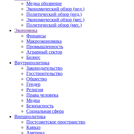
Медиа обозрение
Экономический обзор (нед.)
Политический обзор (нед.)
Экономический обзор (мес.)
Политический обзор (мес.)
Экономика
Финансы
Макроэкономика
Промышленность
Аграрный сектор
Бизнес
Внутриполитика
Законодательство
Госстроительство
Общество
Гендер
Религия
Права человека
Медиа
Безопасность
Социальная сфера
Внешполитика
Постсоветское пространство
Кавказ
Америка