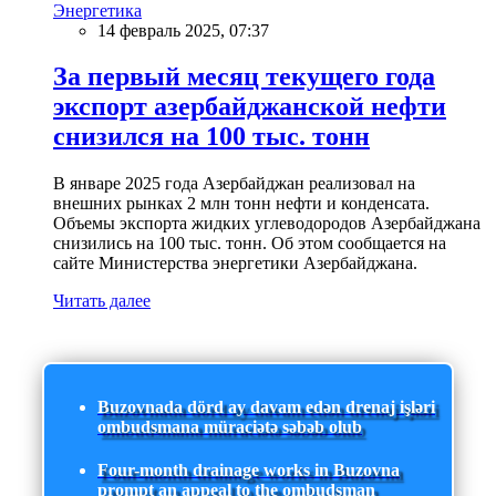
Энергетика
14 февраль 2025, 07:37
За первый месяц текущего года
экспорт азербайджанской нефти
снизился на 100 тыс. тонн
В январе 2025 года Азербайджан реализовал на
внешних рынках 2 млн тонн нефти и конденсата.
Объемы экспорта жидких углеводородов Азербайджана
снизились на 100 тыс. тонн. Об этом сообщается на
сайте Министерства энергетики Азербайджана.
Читать далее
Buzovnada dörd ay davam edən drenaj işləri
ombudsmana müraciətə səbəb olub
Four-month drainage works in Buzovna
prompt an appeal to the ombudsman