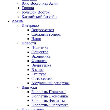
Юго-Восточная Азия
Европа
Большой Восток
Каспийский бассейн
Архив
Интервью
Вопрос-ответ
Сложный вопрос
Наши
Новости
Политика
Общество
Экономика
Финансы
Энергетика
В мире
Культура
Фото сессии
Актуальный репортаж
Выпуски
Бюллетнь Политика
Бюллетнь Экономика
Бюллетнь Финансы
Бюллетнь Энергетика
Прошу слова