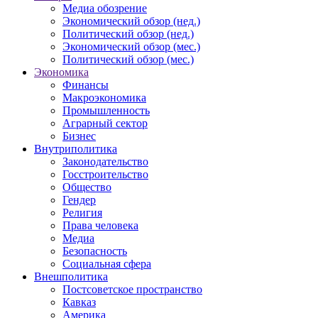
Медиа обозрение
Экономический обзор (нед.)
Политический обзор (нед.)
Экономический обзор (мес.)
Политический обзор (мес.)
Экономика
Финансы
Макроэкономика
Промышленность
Аграрный сектор
Бизнес
Внутриполитика
Законодательство
Госстроительство
Общество
Гендер
Религия
Права человека
Медиа
Безопасность
Социальная сфера
Внешполитика
Постсоветское пространство
Кавказ
Америка