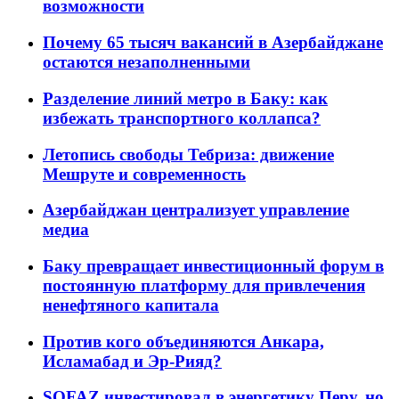
возможности
Почему 65 тысяч вакансий в Азербайджане
остаются незаполненными
Разделение линий метро в Баку: как
избежать транспортного коллапса?
Летопись свободы Тебриза: движение
Мешруте и современность
Азербайджан централизует управление
медиа
Баку превращает инвестиционный форум в
постоянную платформу для привлечения
ненефтяного капитала
Против кого объединяются Анкара,
Исламабад и Эр-Рияд?
SOFAZ инвестировал в энергетику Перу, но