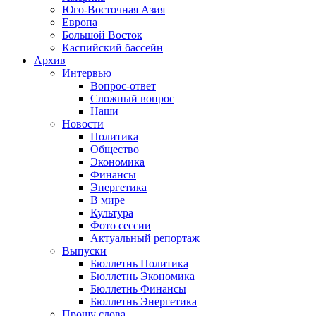
Юго-Восточная Азия
Европа
Большой Восток
Каспийский бассейн
Архив
Интервью
Вопрос-ответ
Сложный вопрос
Наши
Новости
Политика
Общество
Экономика
Финансы
Энергетика
В мире
Культура
Фото сессии
Актуальный репортаж
Выпуски
Бюллетнь Политика
Бюллетнь Экономика
Бюллетнь Финансы
Бюллетнь Энергетика
Прошу слова