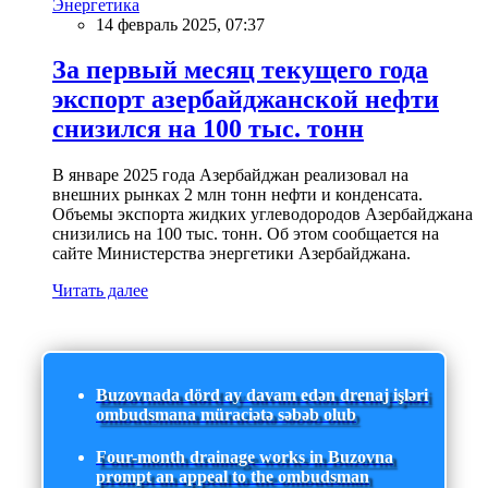
Энергетика
14 февраль 2025, 07:37
За первый месяц текущего года
экспорт азербайджанской нефти
снизился на 100 тыс. тонн
В январе 2025 года Азербайджан реализовал на
внешних рынках 2 млн тонн нефти и конденсата.
Объемы экспорта жидких углеводородов Азербайджана
снизились на 100 тыс. тонн. Об этом сообщается на
сайте Министерства энергетики Азербайджана.
Читать далее
Buzovnada dörd ay davam edən drenaj işləri
ombudsmana müraciətə səbəb olub
Four-month drainage works in Buzovna
prompt an appeal to the ombudsman