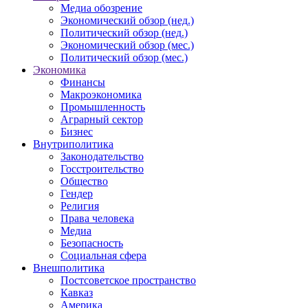
Медиа обозрение
Экономический обзор (нед.)
Политический обзор (нед.)
Экономический обзор (мес.)
Политический обзор (мес.)
Экономика
Финансы
Макроэкономика
Промышленность
Аграрный сектор
Бизнес
Внутриполитика
Законодательство
Госстроительство
Общество
Гендер
Религия
Права человека
Медиа
Безопасность
Социальная сфера
Внешполитика
Постсоветское пространство
Кавказ
Америка