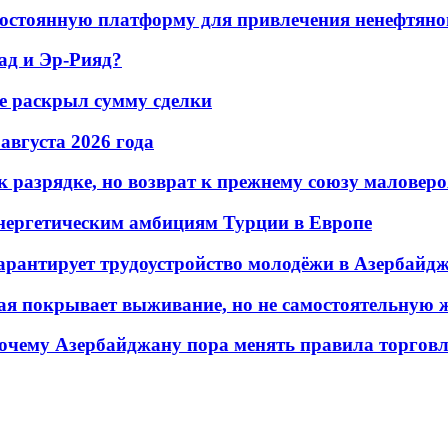
остоянную платформу для привлечения ненефтяно
ад и Эр-Рияд?
не раскрыл сумму сделки
 августа 2026 года
 разрядке, но возврат к прежнему союзу маловеро
энергетическим амбициям Турции в Европе
гарантирует трудоустройство молодёжи в Азербайд
ая покрывает выживание, но не самостоятельную 
почему Азербайджану пора менять правила торгов