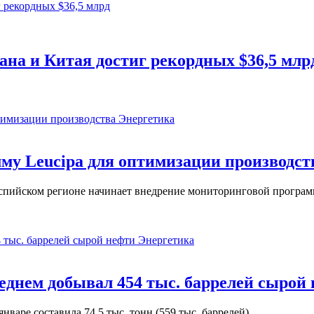
ана и Китая достиг рекордных $36,5 млр
Энергетика
у Leucipa для оптимизации производст
пийском регионе начинает внедрение мониторинговой программ
Энергетика
реднем добывал 454 тыс. баррелей сырой
варе составила 74,5 тыс. тонн (559 тыс. баррелей).