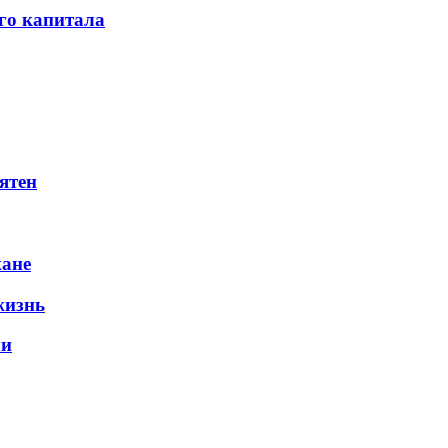
го капитала
ятен
жане
жизнь
ли