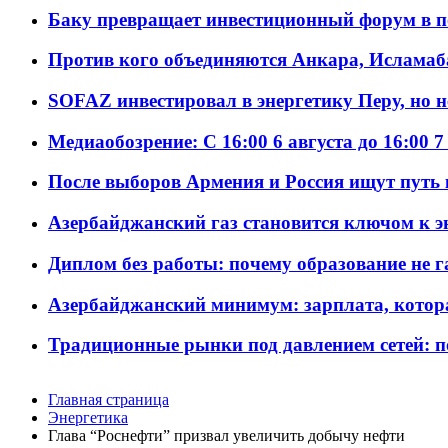
Баку превращает инвестиционный форум в п
Против кого объединяются Анкара, Исламаб
SOFAZ инвестировал в энергетику Перу, но 
Медиаобозрение: С 16:00 6 августа до 16:00 7
После выборов Армения и Россия ищут путь к
Азербайджанский газ становится ключом к 
Диплом без работы: почему образование не 
Азербайджанский минимум: зарплата, котор
Традиционные рынки под давлением сетей: 
Главная страница
Энергетика
Глава “Роснефти” призвал увеличить добычу нефти