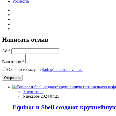
Роснефть
Написать отзыв
Ad *
Ваш отзыв *
Oxudum və razıyam
Şərh göndərmə qaydaları
Отправить
Энергетика
6 декабрь 2024 07:25
Equinor и Shell создают крупнейш