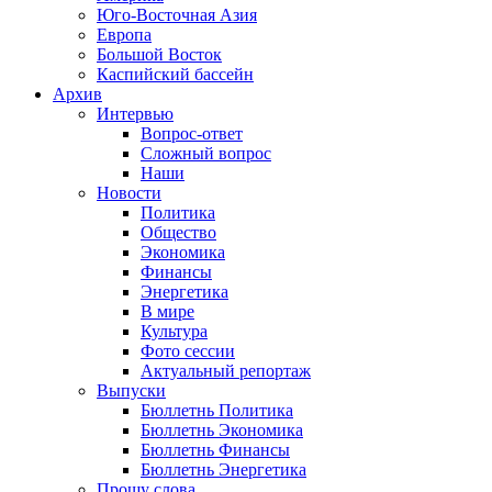
Юго-Восточная Азия
Европа
Большой Восток
Каспийский бассейн
Архив
Интервью
Вопрос-ответ
Сложный вопрос
Наши
Новости
Политика
Общество
Экономика
Финансы
Энергетика
В мире
Культура
Фото сессии
Актуальный репортаж
Выпуски
Бюллетнь Политика
Бюллетнь Экономика
Бюллетнь Финансы
Бюллетнь Энергетика
Прошу слова