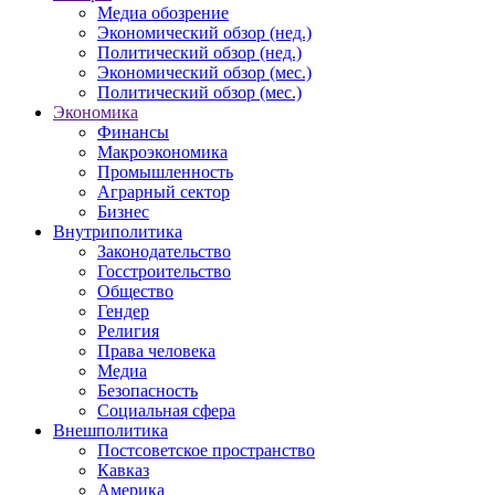
Медиа обозрение
Экономический обзор (нед.)
Политический обзор (нед.)
Экономический обзор (мес.)
Политический обзор (мес.)
Экономика
Финансы
Макроэкономика
Промышленность
Аграрный сектор
Бизнес
Внутриполитика
Законодательство
Госстроительство
Общество
Гендер
Религия
Права человека
Медиа
Безопасность
Социальная сфера
Внешполитика
Постсоветское пространство
Кавказ
Америка