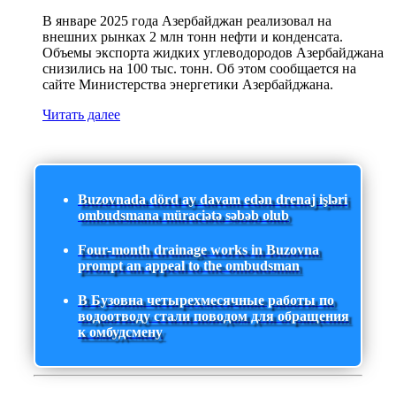
В январе 2025 года Азербайджан реализовал на
внешних рынках 2 млн тонн нефти и конденсата.
Объемы экспорта жидких углеводородов Азербайджана
снизились на 100 тыс. тонн. Об этом сообщается на
сайте Министерства энергетики Азербайджана.
Читать далее
Buzovnada dörd ay davam edən drenaj işləri
ombudsmana müraciətə səbəb olub
Four-month drainage works in Buzovna
prompt an appeal to the ombudsman
В Бузовна четырехмесячные работы по
водоотводу стали поводом для обращения
к омбудсмену