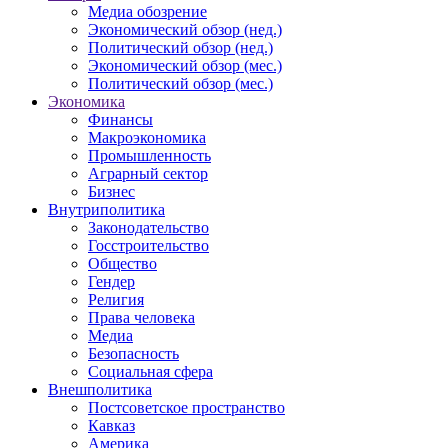
Медиа обозрение
Экономический обзор (нед.)
Политический обзор (нед.)
Экономический обзор (мес.)
Политический обзор (мес.)
Экономика
Финансы
Макроэкономика
Промышленность
Аграрный сектор
Бизнес
Внутриполитика
Законодательство
Госстроительство
Общество
Гендер
Религия
Права человека
Медиа
Безопасность
Социальная сфера
Внешполитика
Постсоветское пространство
Кавказ
Америка