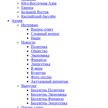
Юго-Восточная Азия
Европа
Большой Восток
Каспийский бассейн
Архив
Интервью
Вопрос-ответ
Сложный вопрос
Наши
Новости
Политика
Общество
Экономика
Финансы
Энергетика
В мире
Культура
Фото сессии
Актуальный репортаж
Выпуски
Бюллетнь Политика
Бюллетнь Экономика
Бюллетнь Финансы
Бюллетнь Энергетика
Прошу слова