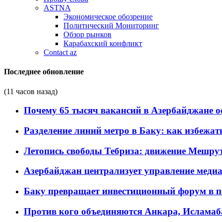
ASTNA
Экономическое обозрение
Политический Мониторинг
Обзор рынков
Карабахский конфликт
Contact az
Последнее обновление
(11 часов назад)
Почему 65 тысяч вакансий в Азербайджане 
Разделение линий метро в Баку: как избежат
Летопись свободы Тебриза: движение Мешрут
Азербайджан централизует управление меди
Баку превращает инвестиционный форум в п
Против кого объединяются Анкара, Исламаб