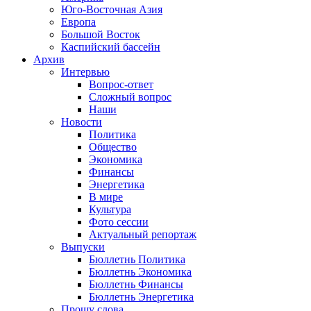
Юго-Восточная Азия
Европа
Большой Восток
Каспийский бассейн
Архив
Интервью
Вопрос-ответ
Сложный вопрос
Наши
Новости
Политика
Общество
Экономика
Финансы
Энергетика
В мире
Культура
Фото сессии
Актуальный репортаж
Выпуски
Бюллетнь Политика
Бюллетнь Экономика
Бюллетнь Финансы
Бюллетнь Энергетика
Прошу слова