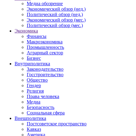
Медиа обозрение
Экономический обзор (нед.)
Политический обзор (нед.)
Экономический обзор (мес.)
Политический обзор (мес.)
Экономика
Финансы
Макроэкономика
Промышленность
Аграрный сектор
Бизнес
Внутриполитика
Законодательство
Госстроительство
Общество
Гендер
Религия
Права человека
Медиа
Безопасность
Социальная сфера
Внешполитика
Постсоветское пространство
Кавказ
Америка