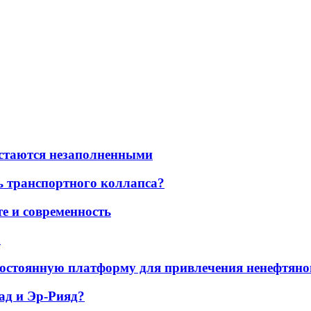
остаются незаполненными
ь транспортного коллапса?
е и современность
а
остоянную платформу для привлечения ненефтяно
ад и Эр-Рияд?