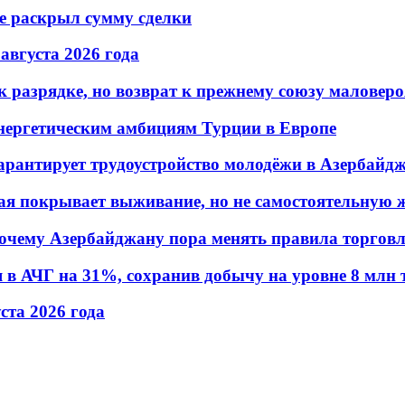
не раскрыл сумму сделки
 августа 2026 года
 разрядке, но возврат к прежнему союзу маловеро
энергетическим амбициям Турции в Европе
гарантирует трудоустройство молодёжи в Азербайд
ая покрывает выживание, но не самостоятельную 
почему Азербайджану пора менять правила торгов
в АЧГ на 31%, сохранив добычу на уровне 8 млн 
уста 2026 года