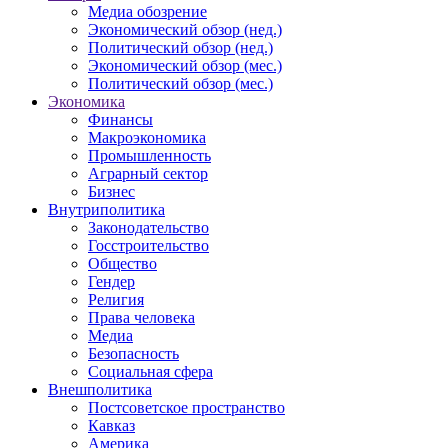
Медиа обозрение
Экономический обзор (нед.)
Политический обзор (нед.)
Экономический обзор (мес.)
Политический обзор (мес.)
Экономика
Финансы
Макроэкономика
Промышленность
Аграрный сектор
Бизнес
Внутриполитика
Законодательство
Госстроительство
Общество
Гендер
Религия
Права человека
Медиа
Безопасность
Социальная сфера
Внешполитика
Постсоветское пространство
Кавказ
Америка