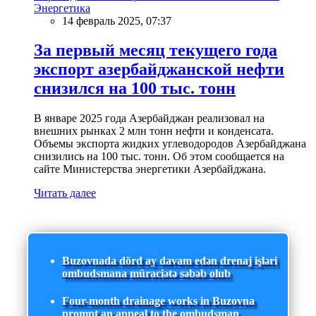
Энергетика
14 февраль 2025, 07:37
За первый месяц текущего года
экспорт азербайджанской нефти
снизился на 100 тыс. тонн
В январе 2025 года Азербайджан реализовал на
внешних рынках 2 млн тонн нефти и конденсата.
Объемы экспорта жидких углеводородов Азербайджана
снизились на 100 тыс. тонн. Об этом сообщается на
сайте Министерства энергетики Азербайджана.
Читать далее
Buzovnada dörd ay davam edən drenaj işləri
ombudsmana müraciətə səbəb olub
Four-month drainage works in Buzovna
prompt an appeal to the ombudsman