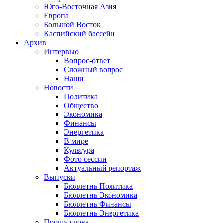
Юго-Восточная Азия
Европа
Большой Восток
Каспийский бассейн
Архив
Интервью
Вопрос-ответ
Сложный вопрос
Наши
Новости
Политика
Общество
Экономика
Финансы
Энергетика
В мире
Культура
Фото сессии
Актуальный репортаж
Выпуски
Бюллетнь Политика
Бюллетнь Экономика
Бюллетнь Финансы
Бюллетнь Энергетика
Прошу слова