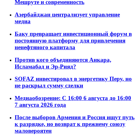
Мешруте и современность
Азербайджан централизует управление
медиа
Баку превращает инвестиционный форум в
постоянную платформу для привлечения
ненефтяного капитала
Против кого объединяются Анкара,
Исламабад и Эр-Рияд?
SOFAZ инвестировал в энергетику Перу, но
не раскрыл сумму сделки
Медиаобозрение: С 16:00 6 августа до 16:00
7 августа 2026 года
После выборов Армения и Россия ищут путь
к разрядке, но возврат к прежнему союзу
маловероятен