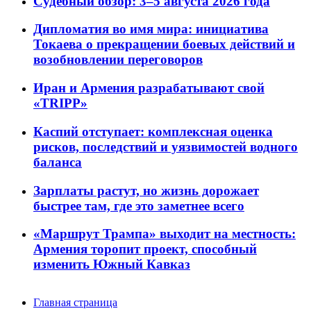
Судебный обзор: 3–5 августа 2026 года
Дипломатия во имя мира: инициатива
Токаева о прекращении боевых действий и
возобновлении переговоров
Иран и Армения разрабатывают свой
«TRIPP»
Каспий отступает: комплексная оценка
рисков, последствий и уязвимостей водного
баланса
Зарплаты растут, но жизнь дорожает
быстрее там, где это заметнее всего
«Маршрут Трампа» выходит на местность:
Армения торопит проект, способный
изменить Южный Кавказ
Главная страница