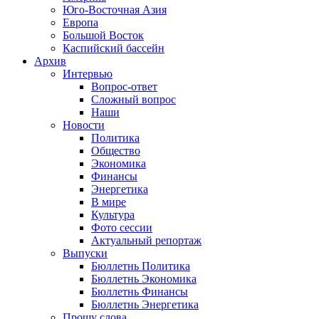
Юго-Восточная Азия
Европа
Большой Восток
Каспийский бассейн
Архив
Интервью
Вопрос-ответ
Сложный вопрос
Наши
Новости
Политика
Общество
Экономика
Финансы
Энергетика
В мире
Культура
Фото сессии
Актуальный репортаж
Выпуски
Бюллетнь Политика
Бюллетнь Экономика
Бюллетнь Финансы
Бюллетнь Энергетика
Прошу слова