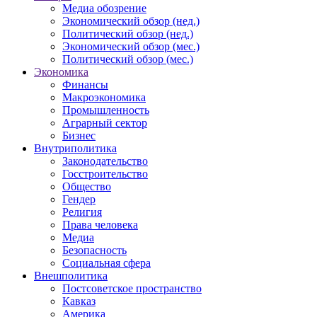
Медиа обозрение
Экономический обзор (нед.)
Политический обзор (нед.)
Экономический обзор (мес.)
Политический обзор (мес.)
Экономика
Финансы
Макроэкономика
Промышленность
Аграрный сектор
Бизнес
Внутриполитика
Законодательство
Госстроительство
Общество
Гендер
Религия
Права человека
Медиа
Безопасность
Социальная сфера
Внешполитика
Постсоветское пространство
Кавказ
Америка