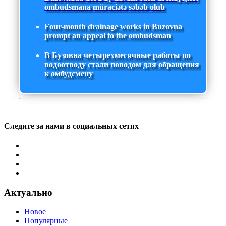
ombudsmana müraciətə səbəb olub
Four-month drainage works in Buzovna
prompt an appeal to the ombudsman
В Бузовна четырехмесячные работы по
водоотводу стали поводом для обращения
к омбудсмену
Следите за нами в социальных сетях
Актуально
Новое
Популярные