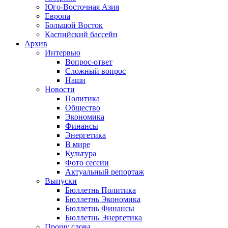
Юго-Восточная Азия
Европа
Большой Восток
Каспийский бассейн
Архив
Интервью
Вопрос-ответ
Сложный вопрос
Наши
Новости
Политика
Общество
Экономика
Финансы
Энергетика
В мире
Культура
Фото сессии
Актуальный репортаж
Выпуски
Бюллетнь Политика
Бюллетнь Экономика
Бюллетнь Финансы
Бюллетнь Энергетика
Прошу слова