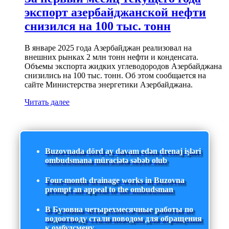
экспорт азербайджанской нефти
снизился на 100 тыс. тонн
В январе 2025 года Азербайджан реализовал на
внешних рынках 2 млн тонн нефти и конденсата.
Объемы экспорта жидких углеводородов Азербайджана
снизились на 100 тыс. тонн. Об этом сообщается на
сайте Министерства энергетики Азербайджана.
Читать далее
Buzovnada dörd ay davam edən drenaj işləri
ombudsmana müraciətə səbəb olub
Four-month drainage works in Buzovna
prompt an appeal to the ombudsman
В Бузовна четырехмесячные работы по
водоотводу стали поводом для обращения
к омбудсмену