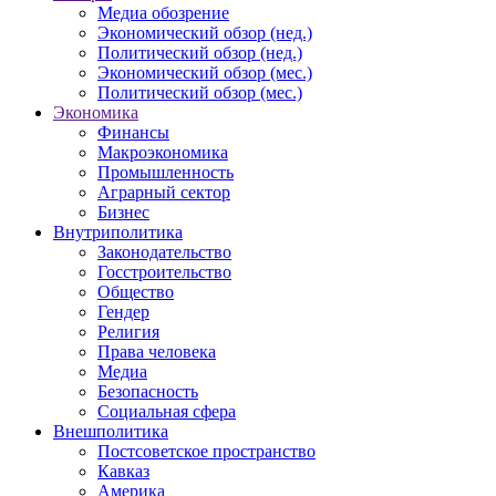
Медиа обозрение
Экономический обзор (нед.)
Политический обзор (нед.)
Экономический обзор (мес.)
Политический обзор (мес.)
Экономика
Финансы
Макроэкономика
Промышленность
Аграрный сектор
Бизнес
Внутриполитика
Законодательство
Госстроительство
Общество
Гендер
Религия
Права человека
Медиа
Безопасность
Социальная сфера
Внешполитика
Постсоветское пространство
Кавказ
Америка