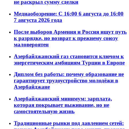
не раскрыл сумму сделки
Медиаобозрение: С 16:00 6 августа до 16:00
7 августа 2026 года
После выборов Армения и Россия ищут путь
к разрядке, но возврат к прежнему союзу
маловероятен
Азербайджанский газ становится ключом к
энергетическим амбициям Турции в Европе
Диплом без работы: почему образование не
гарантирует трудоустройство молодёжи в
Азербайджане
Азербайджанский минимум: зарплата,
которая покрывает выживание, но не
самостоятельную жизнь
Традиционные рынки под давлением сетей: