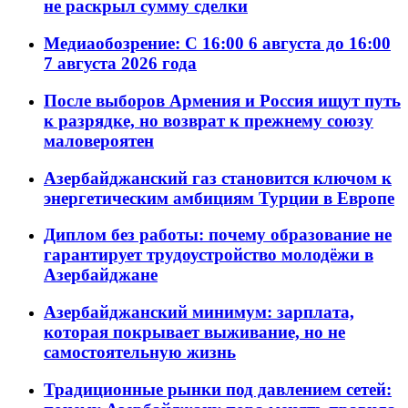
не раскрыл сумму сделки
Медиаобозрение: С 16:00 6 августа до 16:00
7 августа 2026 года
После выборов Армения и Россия ищут путь
к разрядке, но возврат к прежнему союзу
маловероятен
Азербайджанский газ становится ключом к
энергетическим амбициям Турции в Европе
Диплом без работы: почему образование не
гарантирует трудоустройство молодёжи в
Азербайджане
Азербайджанский минимум: зарплата,
которая покрывает выживание, но не
самостоятельную жизнь
Традиционные рынки под давлением сетей: