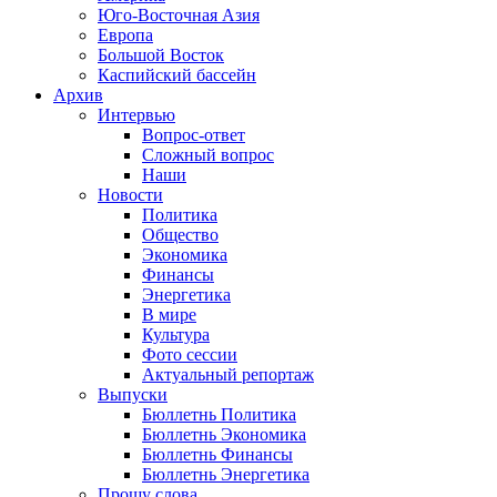
Юго-Восточная Азия
Европа
Большой Восток
Каспийский бассейн
Архив
Интервью
Вопрос-ответ
Сложный вопрос
Наши
Новости
Политика
Общество
Экономика
Финансы
Энергетика
В мире
Культура
Фото сессии
Актуальный репортаж
Выпуски
Бюллетнь Политика
Бюллетнь Экономика
Бюллетнь Финансы
Бюллетнь Энергетика
Прошу слова