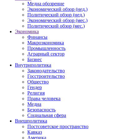
Медиа обозрение
Экономический обзор (нед.)
Политический обзор (нед.)
Экономический обзор (мес.)
Политический обзор (мес.)
Экономика
Финансы
Макроэкономика
Промышленность
Аграрный сектор
Бизнес
Внутриполитика
Законодательство
Госстроительство
Общество
Гендер
Религия
Права человека
Медиа
Безопасность
Социальная сфера
Внешполитика
Постсоветское пространство
Кавказ
Америка