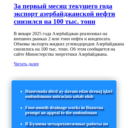
За первый месяц текущего года
экспорт азербайджанской нефти
снизился на 100 тыс. тонн
В январе 2025 года Азербайджан реализовал на
внешних рынках 2 млн тонн нефти и конденсата.
Объемы экспорта жидких углеводородов Азербайджана
снизились на 100 тыс. тонн. Об этом сообщается на
сайте Министерства энергетики Азербайджана.
Читать далее
Buzovnada dörd ay davam edən drenaj işləri
ombudsmana müraciətə səbəb olub
Four-month drainage works in Buzovna
prompt an appeal to the ombudsman
В Бузовна четырехмесячные работы по