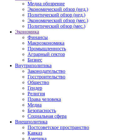
Медиа обозрение
Экономический обзор (нед.)
Политический обзор (нед.)
Экономический обзор (мес.)
Политический обзор (мес.)
Экономика
Финансы
Макроэкономика
Промышленность
Аграрный сектор
Бизнес
Внутриполитика
Законодательство
Госстроительство
Общество
Гендер
Религия
Права человека
Медиа
Безопасность
Социальная сфера
Внешполитика
Постсоветское пространство
Кавказ
Америка