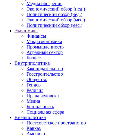
Медиа обозрение
Экономический обзор (нед.)
Политический обзор (нед.)
Экономический обзор (мес.)
Политический обзор (мес.)
Экономика
Финансы
Макроэкономика
Промышленность
Аграрный сектор
Бизнес
Внутриполитика
Законодательство
Госстроительство
Общество
Гендер
Религия
Права человека
Медиа
Безопасность
Социальная сфера
Внешполитика
Постсоветское пространство
Кавказ
Америка