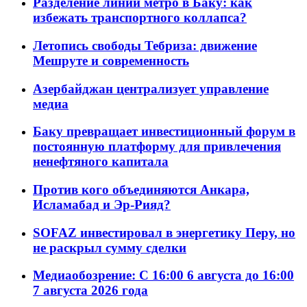
Разделение линий метро в Баку: как
избежать транспортного коллапса?
Летопись свободы Тебриза: движение
Мешруте и современность
Азербайджан централизует управление
медиа
Баку превращает инвестиционный форум в
постоянную платформу для привлечения
ненефтяного капитала
Против кого объединяются Анкара,
Исламабад и Эр-Рияд?
SOFAZ инвестировал в энергетику Перу, но
не раскрыл сумму сделки
Медиаобозрение: С 16:00 6 августа до 16:00
7 августа 2026 года