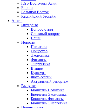
Юго-Восточная Азия
Европа
Большой Восток
Каспийский бассейн
Архив
Интервью
Вопрос-ответ
Сложный вопрос
Наши
Новости
Политика
Общество
Экономика
Финансы
Энергетика
В мире
Культура
Фото сессии
Актуальный репортаж
Выпуски
Бюллетнь Политика
Бюллетнь Экономика
Бюллетнь Финансы
Бюллетнь Энергетика
Прошу слова