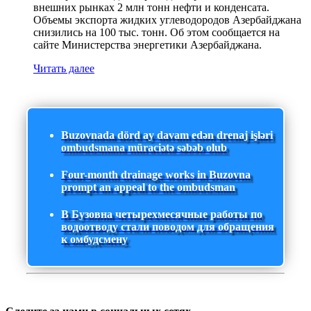
внешних рынках 2 млн тонн нефти и конденсата.
Объемы экспорта жидких углеводородов Азербайджана
снизились на 100 тыс. тонн. Об этом сообщается на
сайте Министерства энергетики Азербайджана.
Читать далее
Buzovnada dörd ay davam edən drenaj işləri
ombudsmana müraciətə səbəb olub
Four-month drainage works in Buzovna
prompt an appeal to the ombudsman
В Бузовна четырехмесячные работы по
водоотводу стали поводом для обращения
к омбудсмену