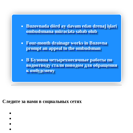
Buzovnada dörd ay davam edən drenaj işləri
ombudsmana müraciətə səbəb olub
Four-month drainage works in Buzovna
prompt an appeal to the ombudsman
В Бузовна четырехмесячные работы по
водоотводу стали поводом для обращения
к омбудсмену
Следите за нами в социальных сетях