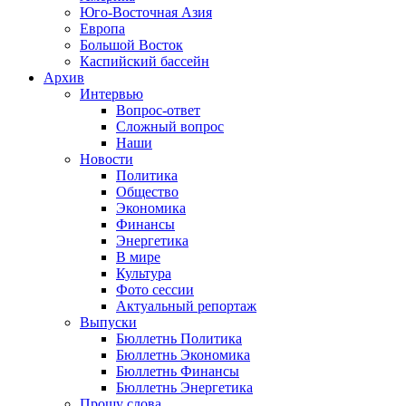
Юго-Восточная Азия
Европа
Большой Восток
Каспийский бассейн
Архив
Интервью
Вопрос-ответ
Сложный вопрос
Наши
Новости
Политика
Общество
Экономика
Финансы
Энергетика
В мире
Культура
Фото сессии
Актуальный репортаж
Выпуски
Бюллетнь Политика
Бюллетнь Экономика
Бюллетнь Финансы
Бюллетнь Энергетика
Прошу слова