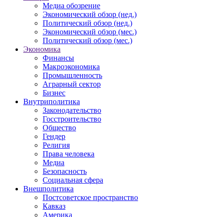
Медиа обозрение
Экономический обзор (нед.)
Политический обзор (нед.)
Экономический обзор (мес.)
Политический обзор (мес.)
Экономика
Финансы
Макроэкономика
Промышленность
Аграрный сектор
Бизнес
Внутриполитика
Законодательство
Госстроительство
Общество
Гендер
Религия
Права человека
Медиа
Безопасность
Социальная сфера
Внешполитика
Постсоветское пространство
Кавказ
Америка