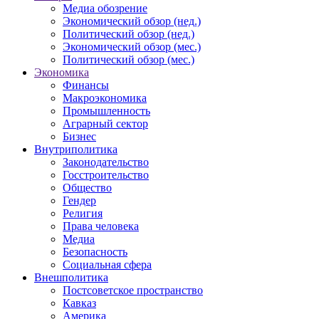
Медиа обозрение
Экономический обзор (нед.)
Политический обзор (нед.)
Экономический обзор (мес.)
Политический обзор (мес.)
Экономика
Финансы
Макроэкономика
Промышленность
Аграрный сектор
Бизнес
Внутриполитика
Законодательство
Госстроительство
Общество
Гендер
Религия
Права человека
Медиа
Безопасность
Социальная сфера
Внешполитика
Постсоветское пространство
Кавказ
Америка