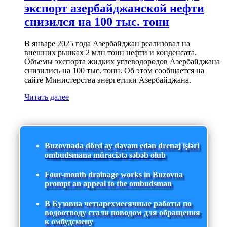
экспорт азербайджанской нефти
снизился на 100 тыс. тонн
В январе 2025 года Азербайджан реализовал на
внешних рынках 2 млн тонн нефти и конденсата.
Объемы экспорта жидких углеводородов Азербайджана
снизились на 100 тыс. тонн. Об этом сообщается на
сайте Министерства энергетики Азербайджана.
Читать далее
Buzovnada dörd ay davam edən drenaj işləri
ombudsmana müraciətə səbəb olub
Four-month drainage works in Buzovna
prompt an appeal to the ombudsman
В Бузовна четырехмесячные работы по
водоотводу стали поводом для обращения
к омбудсмену