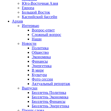
Юго-Восточная Азия
Европа
Большой Восток
Каспийский бассейн
Архив
Интервью
Вопрос-ответ
Сложный вопрос
Наши
Новости
Политика
Общество
Экономика
Финансы
Энергетика
В мире
Культура
Фото сессии
Актуальный репортаж
Выпуски
Бюллетнь Политика
Бюллетнь Экономика
Бюллетнь Финансы
Бюллетнь Энергетика
Прошу слова