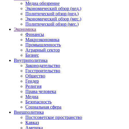
Медиа обозрение
Экономический обзор (нед.)
Политический обзор (нед.)
Экономический обзор (мес.)
Политический обзор (мес.)
Экономика
Финансы
Макроэкономика
Промышленность
Аграрный сектор
Бизнес
Внутриполитика
Законодательство
Госстроительство
Общество
Гендер
Религия
Права человека
Медиа
Безопасность
Социальная сфера
Внешполитика
Постсоветское пространство
Кавказ
Америка