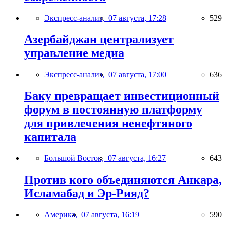
Экспресс-анализ,
07 августа, 17:28
529
Азербайджан централизует
управление медиа
Экспресс-анализ,
07 августа, 17:00
636
Баку превращает инвестиционный
форум в постоянную платформу
для привлечения ненефтяного
капитала
Большой Восток,
07 августа, 16:27
643
Против кого объединяются Анкара,
Исламабад и Эр-Рияд?
Америка,
07 августа, 16:19
590