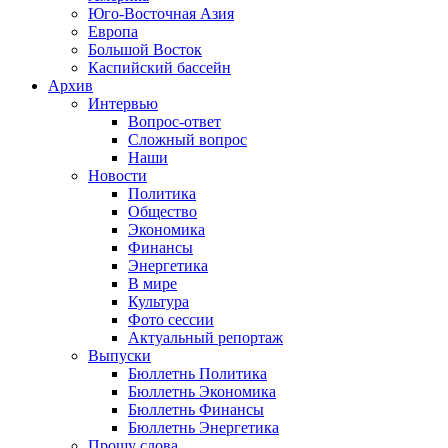
Юго-Восточная Азия
Европа
Большой Восток
Каспийский бассейн
Архив
Интервью
Вопрос-ответ
Сложный вопрос
Наши
Новости
Политика
Общество
Экономика
Финансы
Энергетика
В мире
Культура
Фото сессии
Актуальный репортаж
Выпуски
Бюллетнь Политика
Бюллетнь Экономика
Бюллетнь Финансы
Бюллетнь Энергетика
Прошу слова