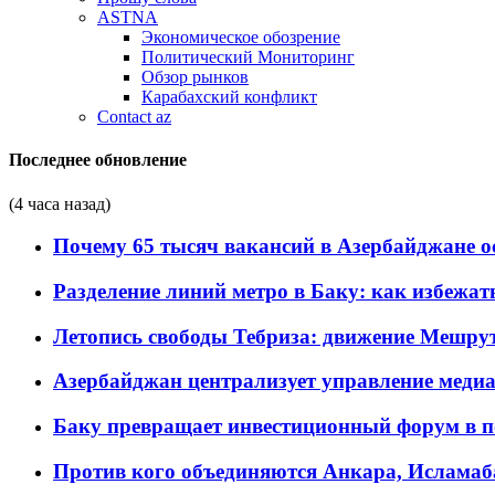
ASTNA
Экономическое обозрение
Политический Мониторинг
Обзор рынков
Карабахский конфликт
Contact az
Последнее обновление
(4 часа назад)
Почему 65 тысяч вакансий в Азербайджане 
Разделение линий метро в Баку: как избежат
Летопись свободы Тебриза: движение Мешрут
Азербайджан централизует управление меди
Баку превращает инвестиционный форум в п
Против кого объединяются Анкара, Исламаб