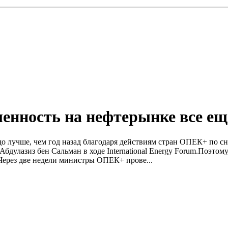
ленность на нефтерынке все е
здо лучше, чем год назад благодаря действиям стран ОПЕК+ по 
бдулазиз бен Сальман в ходе International Energy Forum.Поэто
.Через две недели министры ОПЕК+ прове...