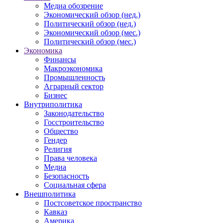
Медиа обозрение
Экономический обзор (нед.)
Политический обзор (нед.)
Экономический обзор (мес.)
Политический обзор (мес.)
Экономика
Финансы
Макроэкономика
Промышленность
Аграрный сектор
Бизнес
Внутриполитика
Законодательство
Госстроительство
Общество
Гендер
Религия
Права человека
Медиа
Безопасность
Социальная сфера
Внешполитика
Постсоветское пространство
Кавказ
Америка