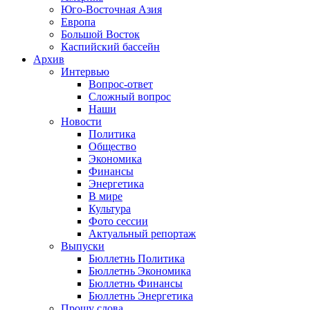
Юго-Восточная Азия
Европа
Большой Восток
Каспийский бассейн
Архив
Интервью
Вопрос-ответ
Сложный вопрос
Наши
Новости
Политика
Общество
Экономика
Финансы
Энергетика
В мире
Культура
Фото сессии
Актуальный репортаж
Выпуски
Бюллетнь Политика
Бюллетнь Экономика
Бюллетнь Финансы
Бюллетнь Энергетика
Прошу слова