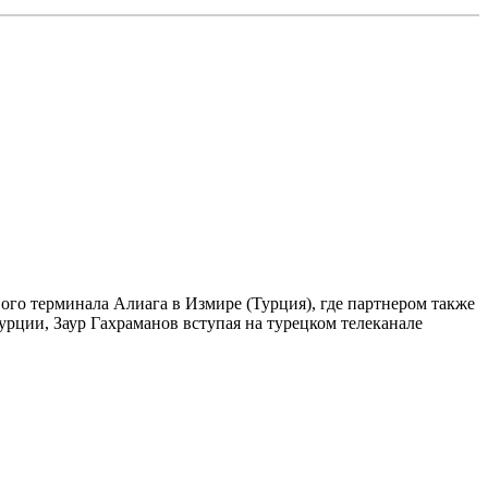
ого терминала Алиага в Измире (Турция), где партнером также
рции, Заур Гахраманов вступая на турецком телеканале