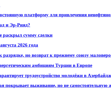
а
остоянную платформу для привлечения ненефтяно
ад и Эр-Рияд?
не раскрыл сумму сделки
 августа 2026 года
 разрядке, но возврат к прежнему союзу маловеро
энергетическим амбициям Турции в Европе
гарантирует трудоустройство молодёжи в Азербайд
ая покрывает выживание, но не самостоятельную 