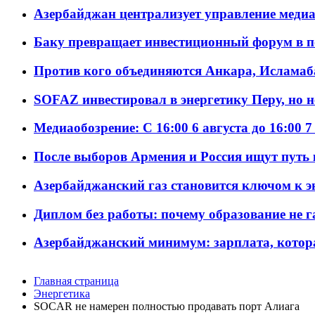
Азербайджан централизует управление меди
Баку превращает инвестиционный форум в п
Против кого объединяются Анкара, Исламаб
SOFAZ инвестировал в энергетику Перу, но 
Медиаобозрение: С 16:00 6 августа до 16:00 7
После выборов Армения и Россия ищут путь к
Азербайджанский газ становится ключом к 
Диплом без работы: почему образование не 
Азербайджанский минимум: зарплата, котор
Главная страница
Энергетика
SOCAR не намерен полностью продавать порт Алиага