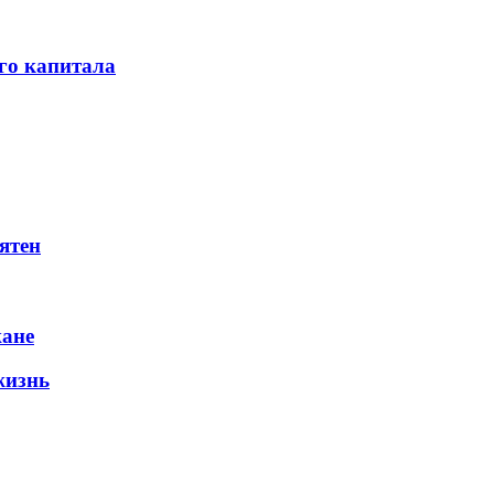
го капитала
ятен
жане
жизнь