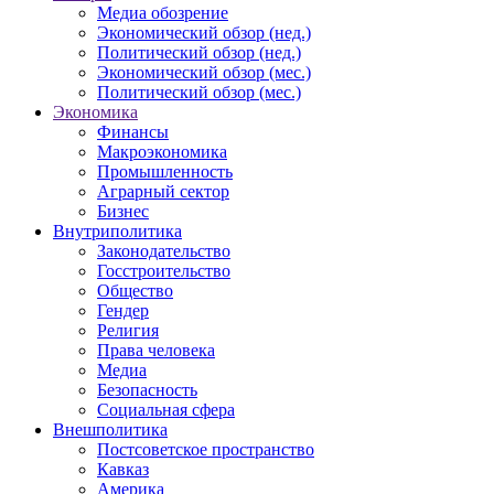
Медиа обозрение
Экономический обзор (нед.)
Политический обзор (нед.)
Экономический обзор (мес.)
Политический обзор (мес.)
Экономика
Финансы
Макроэкономика
Промышленность
Аграрный сектор
Бизнес
Внутриполитика
Законодательство
Госстроительство
Общество
Гендер
Религия
Права человека
Медиа
Безопасность
Социальная сфера
Внешполитика
Постсоветское пространство
Кавказ
Америка