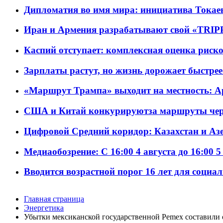
Дипломатия во имя мира: инициатива Токаев
Иран и Армения разрабатывают свой «TRIP
Каспий отступает: комплексная оценка риско
Зарплаты растут, но жизнь дорожает быстрее т
«Маршрут Трампа» выходит на местность: А
США и Китай конкурируютза маршруты че
Цифровой Средний коридор: Казахстан и Аз
Медиаобозрение: С 16:00 4 августа до 16:00 5
Вводится возрастной порог 16 лет для социа
Главная страница
Энергетика
Убытки мексиканской государственной Pemex составили 