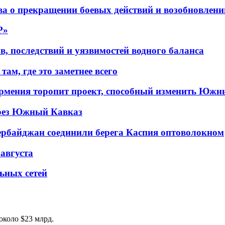
а о прекращении боевых действий и возобновлени
P»
в, последствий и уязвимостей водного баланса
ам, где это заметнее всего
рмения торопит проект, способный изменить Южн
рез Южный Кавказ
ербайджан соединили берега Каспия оптоволокном
 августа
льных сетей
около $23 млрд.