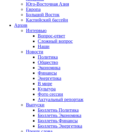
Юго-Восточная Азия
Европа
Большой Восток
Каспийский бассейн
Архив
Интервью
Вопрос-ответ
Сложный вопрос
Наши
Новости
Политика
Общество
Экономика
Финансы
Энергетика
В мире
Культура
Фото сессии
Актуальный репортаж
Выпуски
Бюллетнь Политика
Бюллетнь Экономика
Бюллетнь Финансы
Бюллетнь Энергетика
Прошу слова