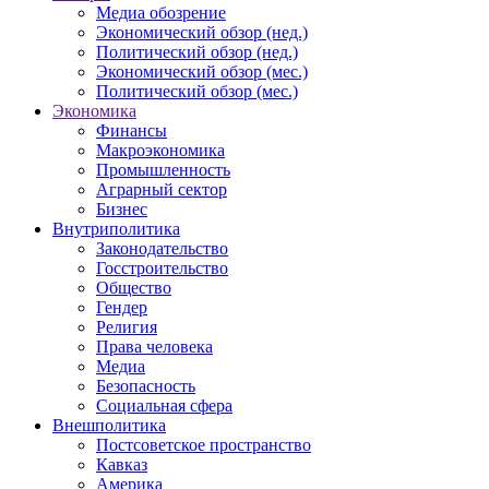
Медиа обозрение
Экономический обзор (нед.)
Политический обзор (нед.)
Экономический обзор (мес.)
Политический обзор (мес.)
Экономика
Финансы
Макроэкономика
Промышленность
Аграрный сектор
Бизнес
Внутриполитика
Законодательство
Госстроительство
Общество
Гендер
Религия
Права человека
Медиа
Безопасность
Социальная сфера
Внешполитика
Постсоветское пространство
Кавказ
Америка