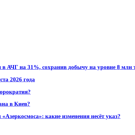
в АЧГ на 31%, сохранив добычу на уровне 8 млн 
уста 2026 года
бюрократия?
ана в Киев?
«Азеркосмоса»: какие изменения несёт указ?