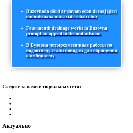
Buzovnada dörd ay davam edən drenaj işləri
ombudsmana müraciətə səbəb olub
Four-month drainage works in Buzovna
prompt an appeal to the ombudsman
В Бузовна четырехмесячные работы по
водоотводу стали поводом для обращения
к омбудсмену
Следите за нами в социальных сетях
Актуально