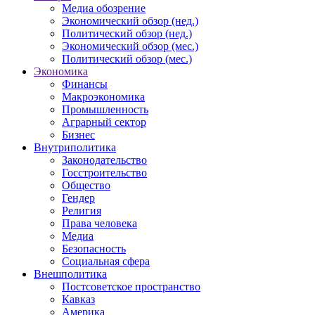
Медиа обозрение
Экономический обзор (нед.)
Политический обзор (нед.)
Экономический обзор (мес.)
Политический обзор (мес.)
Экономика
Финансы
Макроэкономика
Промышленность
Аграрный сектор
Бизнес
Внутриполитика
Законодательство
Госстроительство
Общество
Гендер
Религия
Права человека
Медиа
Безопасность
Социальная сфера
Внешполитика
Постсоветское пространство
Кавказ
Америка