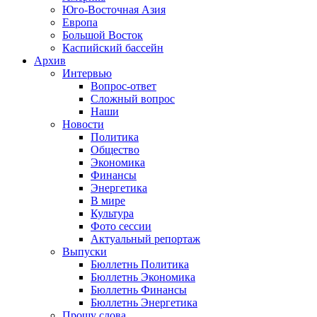
Юго-Восточная Азия
Европа
Большой Восток
Каспийский бассейн
Архив
Интервью
Вопрос-ответ
Сложный вопрос
Наши
Новости
Политика
Общество
Экономика
Финансы
Энергетика
В мире
Культура
Фото сессии
Актуальный репортаж
Выпуски
Бюллетнь Политика
Бюллетнь Экономика
Бюллетнь Финансы
Бюллетнь Энергетика
Прошу слова