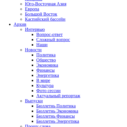
Юго-Восточная Азия
Европа
Большой Восток
Каспийский бассейн
Архив
Интервью
Вопрос-ответ
Сложный вопрос
Наши
Новости
Политика
Общество
Экономика
Финансы
Энергетика
В мире
Культура
Фото сессии
Актуальный репортаж
Выпуски
Бюллетнь Политика
Бюллетнь Экономика
Бюллетнь Финансы
Бюллетнь Энергетика
Прошу слова