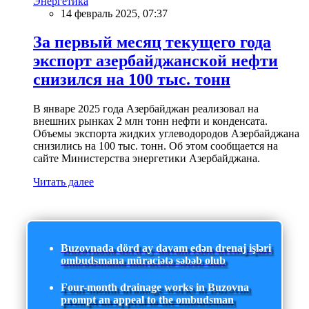
Энергетика
14 февраль 2025, 07:37
За первый месяц текущего года
экспорт азербайджанской нефти
снизился на 100 тыс. тонн
В январе 2025 года Азербайджан реализовал на
внешних рынках 2 млн тонн нефти и конденсата.
Объемы экспорта жидких углеводородов Азербайджана
снизились на 100 тыс. тонн. Об этом сообщается на
сайте Министерства энергетики Азербайджана.
Читать далее
Buzovnada dörd ay davam edən drenaj işləri
ombudsmana müraciətə səbəb olub
Four-month drainage works in Buzovna
prompt an appeal to the ombudsman