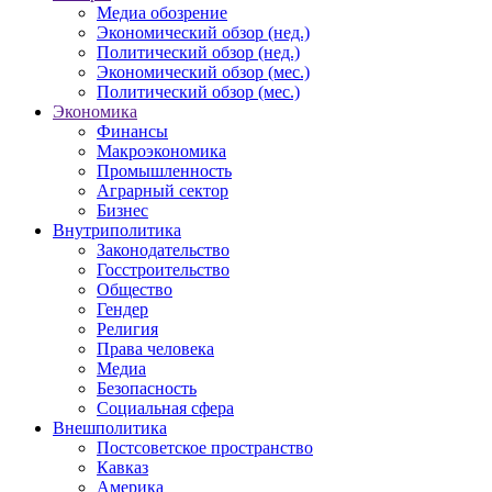
Медиа обозрение
Экономический обзор (нед.)
Политический обзор (нед.)
Экономический обзор (мес.)
Политический обзор (мес.)
Экономика
Финансы
Макроэкономика
Промышленность
Аграрный сектор
Бизнес
Внутриполитика
Законодательство
Госстроительство
Общество
Гендер
Религия
Права человека
Медиа
Безопасность
Социальная сфера
Внешполитика
Постсоветское пространство
Кавказ
Америка