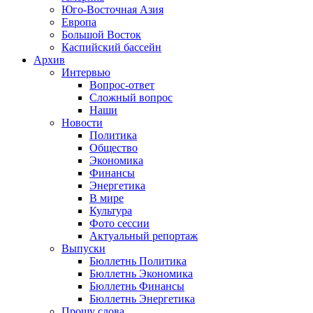
Юго-Восточная Азия
Европа
Большой Восток
Каспийский бассейн
Архив
Интервью
Вопрос-ответ
Сложный вопрос
Наши
Новости
Политика
Общество
Экономика
Финансы
Энергетика
В мире
Культура
Фото сессии
Актуальный репортаж
Выпуски
Бюллетнь Политика
Бюллетнь Экономика
Бюллетнь Финансы
Бюллетнь Энергетика
Прошу слова