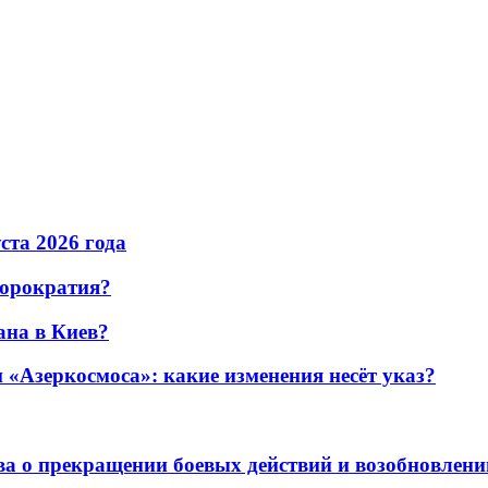
уста 2026 года
бюрократия?
ана в Киев?
«Азеркосмоса»: какие изменения несёт указ?
а о прекращении боевых действий и возобновлени