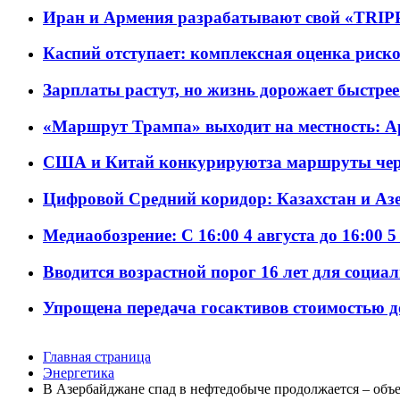
Иран и Армения разрабатывают свой «TRIP
Каспий отступает: комплексная оценка риско
Зарплаты растут, но жизнь дорожает быстрее т
«Маршрут Трампа» выходит на местность: А
США и Китай конкурируютза маршруты че
Цифровой Средний коридор: Казахстан и Аз
Медиаобозрение: С 16:00 4 августа до 16:00 5
Вводится возрастной порог 16 лет для социа
Упрощена передача госактивов стоимостью д
Главная страница
Энергетика
В Азербайджане спад в нефтедобыче продолжается – объ