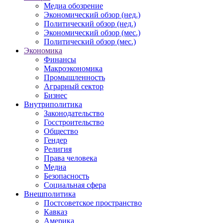
Медиа обозрение
Экономический обзор (нед.)
Политический обзор (нед.)
Экономический обзор (мес.)
Политический обзор (мес.)
Экономика
Финансы
Макроэкономика
Промышленность
Аграрный сектор
Бизнес
Внутриполитика
Законодательство
Госстроительство
Общество
Гендер
Религия
Права человека
Медиа
Безопасность
Социальная сфера
Внешполитика
Постсоветское пространство
Кавказ
Америка