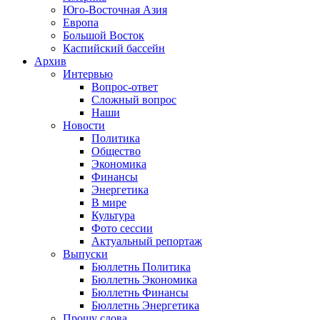
Юго-Восточная Азия
Европа
Большой Восток
Каспийский бассейн
Архив
Интервью
Вопрос-ответ
Сложный вопрос
Наши
Новости
Политика
Общество
Экономика
Финансы
Энергетика
В мире
Культура
Фото сессии
Актуальный репортаж
Выпуски
Бюллетнь Политика
Бюллетнь Экономика
Бюллетнь Финансы
Бюллетнь Энергетика
Прошу слова