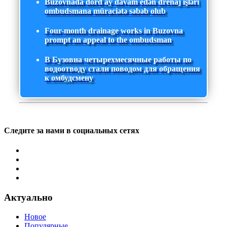
Buzovnada dörd ay davam edən drenaj işləri
ombudsmana müraciətə səbəb olub
Four-month drainage works in Buzovna
prompt an appeal to the ombudsman
В Бузовна четырехмесячные работы по
водоотводу стали поводом для обращения
к омбудсмену
Следите за нами в социальных сетях
Актуально
Новое
Популярные