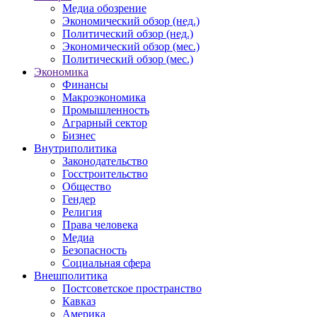
Медиа обозрение
Экономический обзор (нед.)
Политический обзор (нед.)
Экономический обзор (мес.)
Политический обзор (мес.)
Экономика
Финансы
Макроэкономика
Промышленность
Аграрный сектор
Бизнес
Внутриполитика
Законодательство
Госстроительство
Общество
Гендер
Религия
Права человека
Медиа
Безопасность
Социальная сфера
Внешполитика
Постсоветское пространство
Кавказ
Америка