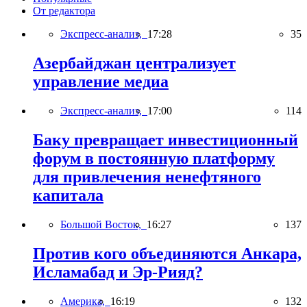
От редактора
Экспресс-анализ,
17:28
35
Азербайджан централизует
управление медиа
Экспресс-анализ,
17:00
114
Баку превращает инвестиционный
форум в постоянную платформу
для привлечения ненефтяного
капитала
Большой Восток,
16:27
137
Против кого объединяются Анкара,
Исламабад и Эр-Рияд?
Америка,
16:19
132