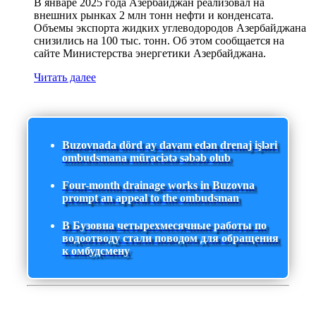
В январе 2025 года Азербайджан реализовал на
внешних рынках 2 млн тонн нефти и конденсата.
Объемы экспорта жидких углеводородов Азербайджана
снизились на 100 тыс. тонн. Об этом сообщается на
сайте Министерства энергетики Азербайджана.
Читать далее
Buzovnada dörd ay davam edən drenaj işləri
ombudsmana müraciətə səbəb olub
Four-month drainage works in Buzovna
prompt an appeal to the ombudsman
В Бузовна четырехмесячные работы по
водоотводу стали поводом для обращения
к омбудсмену