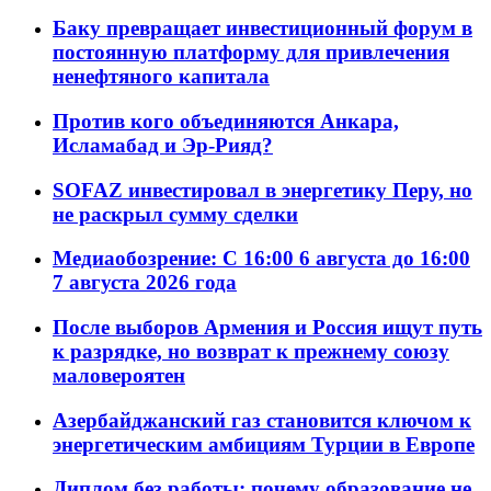
Баку превращает инвестиционный форум в
постоянную платформу для привлечения
ненефтяного капитала
Против кого объединяются Анкара,
Исламабад и Эр-Рияд?
SOFAZ инвестировал в энергетику Перу, но
не раскрыл сумму сделки
Медиаобозрение: С 16:00 6 августа до 16:00
7 августа 2026 года
После выборов Армения и Россия ищут путь
к разрядке, но возврат к прежнему союзу
маловероятен
Азербайджанский газ становится ключом к
энергетическим амбициям Турции в Европе
Диплом без работы: почему образование не