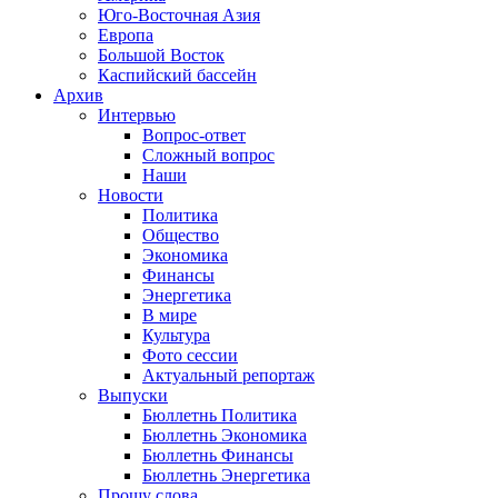
Юго-Восточная Азия
Европа
Большой Восток
Каспийский бассейн
Архив
Интервью
Вопрос-ответ
Сложный вопрос
Наши
Новости
Политика
Общество
Экономика
Финансы
Энергетика
В мире
Культура
Фото сессии
Актуальный репортаж
Выпуски
Бюллетнь Политика
Бюллетнь Экономика
Бюллетнь Финансы
Бюллетнь Энергетика
Прошу слова