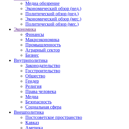
Медиа обозрение
Экономический обзор (нед.)
Политический обзор (нед.)
Экономический обзор (мес.)
Политический обзор (мес.)
Экономика
Финансы
Макроэкономика
Промышленность
Аграрный сектор
Бизнес
Внутриполитика
Законодательство
Госстроительство
Общество
Гендер
Религия
Права человека
Медиа
Безопасность
Социальная сфера
Внешполитика
Постсоветское пространство
Кавказ
Америка