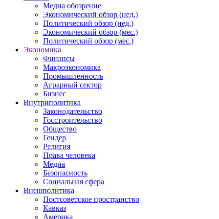
Медиа обозрение
Экономический обзор (нед.)
Политический обзор (нед.)
Экономический обзор (мес.)
Политический обзор (мес.)
Экономика
Финансы
Макроэкономика
Промышленность
Аграрный сектор
Бизнес
Внутриполитика
Законодательство
Госстроительство
Общество
Гендер
Религия
Права человека
Медиа
Безопасность
Социальная сфера
Внешполитика
Постсоветское пространство
Кавказ
Америка