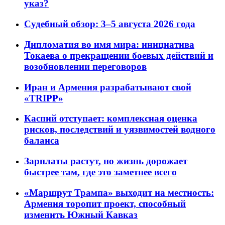
указ?
Судебный обзор: 3–5 августа 2026 года
Дипломатия во имя мира: инициатива
Токаева о прекращении боевых действий и
возобновлении переговоров
Иран и Армения разрабатывают свой
«TRIPP»
Каспий отступает: комплексная оценка
рисков, последствий и уязвимостей водного
баланса
Зарплаты растут, но жизнь дорожает
быстрее там, где это заметнее всего
«Маршрут Трампа» выходит на местность:
Армения торопит проект, способный
изменить Южный Кавказ