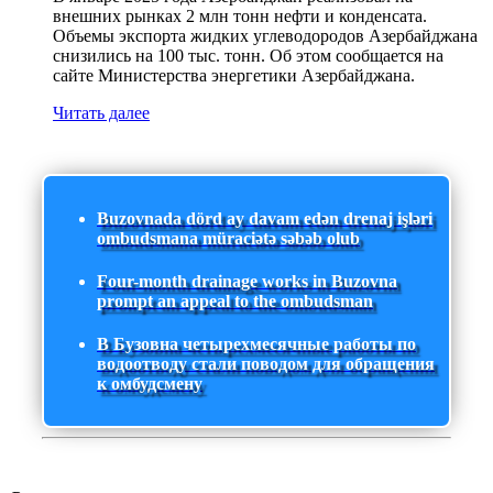
внешних рынках 2 млн тонн нефти и конденсата.
Объемы экспорта жидких углеводородов Азербайджана
снизились на 100 тыс. тонн. Об этом сообщается на
сайте Министерства энергетики Азербайджана.
Читать далее
Buzovnada dörd ay davam edən drenaj işləri
ombudsmana müraciətə səbəb olub
Four-month drainage works in Buzovna
prompt an appeal to the ombudsman
В Бузовна четырехмесячные работы по
водоотводу стали поводом для обращения
к омбудсмену