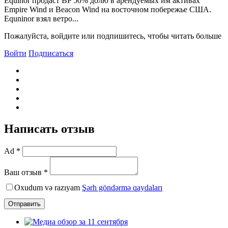
Equinor продаст BP 50% долю в арендуемых им активах
Empire Wind и Beacon Wind на восточном побережье США.
Equninor взял ветро...
Пожалуйста, войдите или подпишитесь, чтобы читать больше
Войти
Подписаться
Написать отзыв
Ad *
Ваш отзыв *
Oxudum və razıyam
Şərh göndərmə qaydaları
Отправить