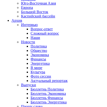
Юго-Восточная Азия
Европа
Большой Восток
Каспийский бассейн
Архив
Интервью
Вопрос-ответ
Сложный вопрос
Наши
Новости
Политика
Общество
Экономика
Финансы
Энергетика
В мире
Культура
Фото сессии
Актуальный репортаж
Выпуски
Бюллетнь Политика
Бюллетнь Экономика
Бюллетнь Финансы
Бюллетнь Энергетика
Прошу слова