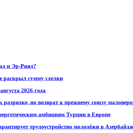
ад и Эр-Рияд?
не раскрыл сумму сделки
 августа 2026 года
 разрядке, но возврат к прежнему союзу маловеро
энергетическим амбициям Турции в Европе
гарантирует трудоустройство молодёжи в Азербайд