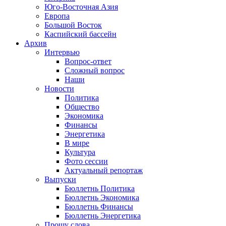
Юго-Восточная Азия
Европа
Большой Восток
Каспийский бассейн
Архив
Интервью
Вопрос-ответ
Сложный вопрос
Наши
Новости
Политика
Общество
Экономика
Финансы
Энергетика
В мире
Культура
Фото сессии
Актуальный репортаж
Выпуски
Бюллетнь Политика
Бюллетнь Экономика
Бюллетнь Финансы
Бюллетнь Энергетика
Прошу слова