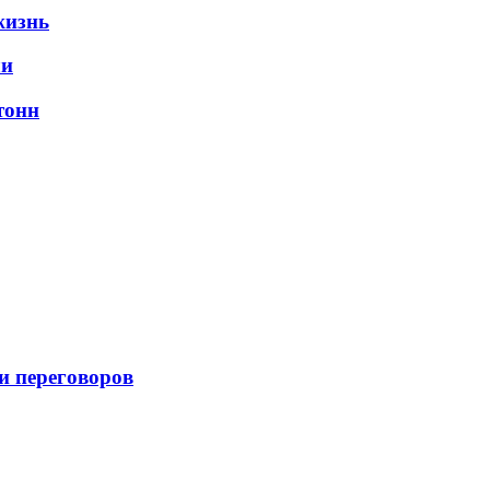
жизнь
ли
тонн
и переговоров