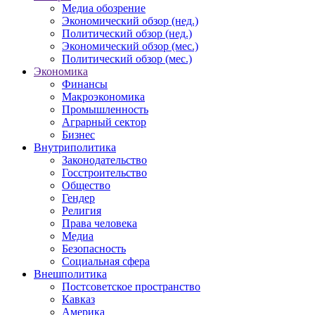
Медиа обозрение
Экономический обзор (нед.)
Политический обзор (нед.)
Экономический обзор (мес.)
Политический обзор (мес.)
Экономика
Финансы
Макроэкономика
Промышленность
Аграрный сектор
Бизнес
Внутриполитика
Законодательство
Госстроительство
Общество
Гендер
Религия
Права человека
Медиа
Безопасность
Социальная сфера
Внешполитика
Постсоветское пространство
Кавказ
Америка