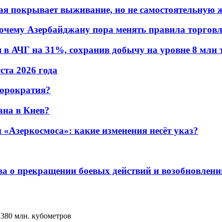
ая покрывает выживание, но не самостоятельную 
почему Азербайджану пора менять правила торгов
в АЧГ на 31%, сохранив добычу на уровне 8 млн 
уста 2026 года
бюрократия?
ана в Киев?
«Азеркосмоса»: какие изменения несёт указ?
а о прекращении боевых действий и возобновлени
 380 млн. кубометров