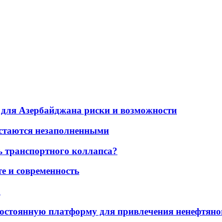
для Азербайджана риски и возможности
остаются незаполненными
ь транспортного коллапса?
е и современность
а
остоянную платформу для привлечения ненефтяно