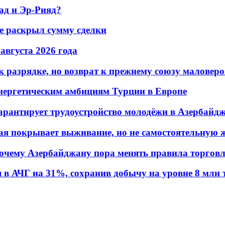
ад и Эр-Рияд?
не раскрыл сумму сделки
 августа 2026 года
 разрядке, но возврат к прежнему союзу маловеро
энергетическим амбициям Турции в Европе
гарантирует трудоустройство молодёжи в Азербайд
ая покрывает выживание, но не самостоятельную 
почему Азербайджану пора менять правила торгов
в АЧГ на 31%, сохранив добычу на уровне 8 млн 