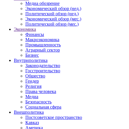
Медиа обозрение
Экономический обзор (нед.)
Политический обзор (нед.)
Экономический обзор (мес.)
Политический обзор (мес.)
Экономика
Финансы
Макроэкономика
Промышленность
Аграрный сектор
Бизнес
Внутриполитика
Законодательство
Госстроительство
Общество
Гендер
Религия
Права человека
Медиа
Безопасность
Социальная сфера
Внешполитика
Постсоветское пространство
Кавказ
Америка