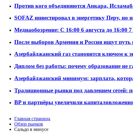
Против кого объединяются Анкара, Исламаб
SOFAZ инвестировал в энергетику Перу, но 
Медиаобозрение: С 16:00 6 августа до 16:00 7
После выборов Армения и Россия ищут путь к
Азербайджанский газ становится ключом к 
Диплом без работы: почему образование не 
Азербайджанский минимум: зарплата, котор
Традиционные рынки под давлением сетей: 
BP и партнёры увеличили капиталовложения 
Главная страница
Обзор рынков
Сальдо в минусе