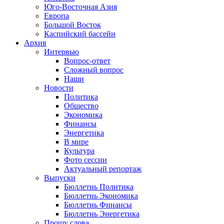
Юго-Восточная Азия
Европа
Большой Восток
Каспийский бассейн
Архив
Интервью
Вопрос-ответ
Сложный вопрос
Наши
Новости
Политика
Общество
Экономика
Финансы
Энергетика
В мире
Культура
Фото сессии
Актуальный репортаж
Выпуски
Бюллетнь Политика
Бюллетнь Экономика
Бюллетнь Финансы
Бюллетнь Энергетика
Прошу слова