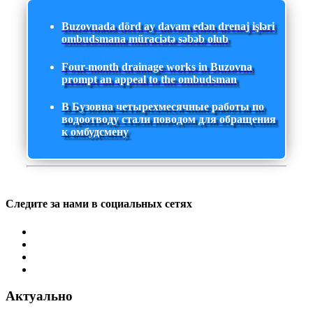
Buzovnada dörd ay davam edən drenaj işləri
ombudsmana müraciətə səbəb olub
Four-month drainage works in Buzovna
prompt an appeal to the ombudsman
В Бузовна четырехмесячные работы по
водоотводу стали поводом для обращения
к омбудсмену
Следите за нами в социальных сетях
Актуально