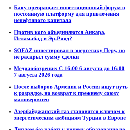
Баку превращает инвестиционный форум в
постоянную платформу для привлечения
ненефтяного капитала
Против кого объединяются Анкара,
Исламабад и Эр-Рияд?
SOFAZ инвестировал в энергетику Перу, но
не раскрыл сумму сделки
Медиаобозрение: С 16:00 6 августа до 16:00
7 августа 2026 года
После выборов Армения и Россия ищут путь
к разрядке, но возврат к прежнему союзу
маловероятен
Азербайджанский газ становится ключом к
энергетическим амбициям Турции в Европе
Диплом без работы: почему образование не