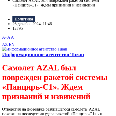
Самолет AZAL был поврежден ракетой системы
«Панцирь-С1». Ждем признаний и извинений
Политика
26 декабрь 2024, 11:46
12795
A-
A
A+
AZ
EN
Информационное агентство Turan
Самолет AZAL был
поврежден ракетой системы
«Панцирь-С1». Ждем
признаний и извинений
Отверстия на фюзеляже разбившегося самолета AZAL
похожи на последствия удара ракетой «Панцирь-С1» - к