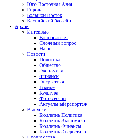
Юго-Восточная Азия
Европа
Большой Восток
Каспийский бассейн
Архив
Интервью
Вопрос-ответ
Сложный вопрос
Наши
Новости
Политика
Общество
Экономика
Финансы
Энергетика
В мире
Культура
Фото сессии
Актуальный репортаж
Выпуски
Бюллетнь Политика
Бюллетнь Экономика
Бюллетнь Финансы
Бюллетнь Энергетика
Прошу слова