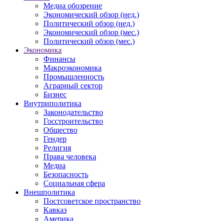
Медиа обозрение
Экономический обзор (нед.)
Политический обзор (нед.)
Экономический обзор (мес.)
Политический обзор (мес.)
Экономика
Финансы
Макроэкономика
Промышленность
Аграрный сектор
Бизнес
Внутриполитика
Законодательство
Госстроительство
Общество
Гендер
Религия
Права человека
Медиа
Безопасность
Социальная сфера
Внешполитика
Постсоветское пространство
Кавказ
Америка