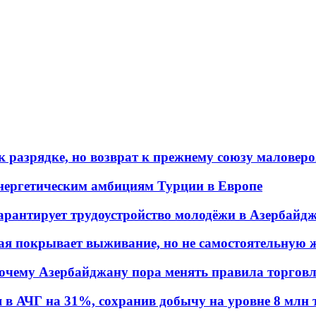
 разрядке, но возврат к прежнему союзу маловеро
энергетическим амбициям Турции в Европе
гарантирует трудоустройство молодёжи в Азербайд
ая покрывает выживание, но не самостоятельную 
почему Азербайджану пора менять правила торгов
в АЧГ на 31%, сохранив добычу на уровне 8 млн 