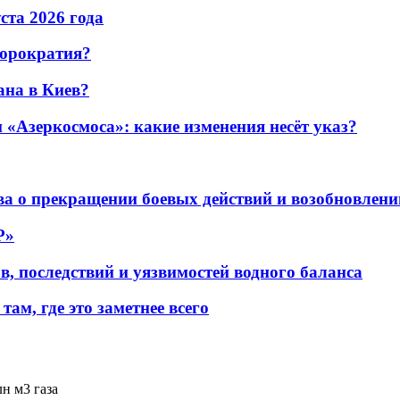
уста 2026 года
бюрократия?
ана в Киев?
«Азеркосмоса»: какие изменения несёт указ?
а о прекращении боевых действий и возобновлени
P»
в, последствий и уязвимостей водного баланса
ам, где это заметнее всего
н м3 газа