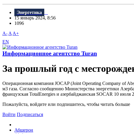
Энергетика
15 январь 2024, 8:56
1096
A-
A
A+
EN
Информационное агентство Turan
За прошлый год с месторожде
Операционная компания JOCAP (Joint Operating Company of Abs
м3 газа. Согласно сообщению Министерства энергетики Азербай
французская TotalEnergies и азербайджанская SOCAR 10 июля 202
Пожалуйста, войдите или подпишитесь, чтобы читать больше
Войти
Подписаться
Абшерон