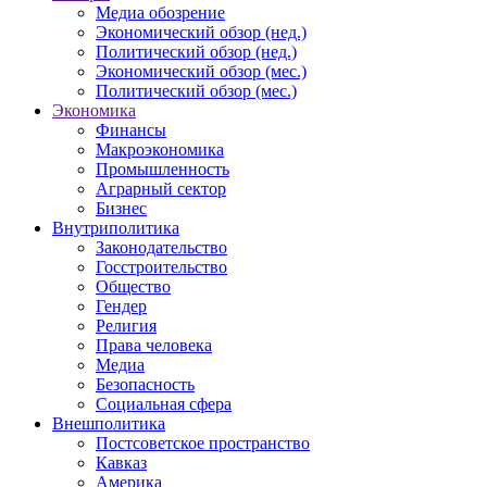
Медиа обозрение
Экономический обзор (нед.)
Политический обзор (нед.)
Экономический обзор (мес.)
Политический обзор (мес.)
Экономика
Финансы
Макроэкономика
Промышленность
Аграрный сектор
Бизнес
Внутриполитика
Законодательство
Госстроительство
Общество
Гендер
Религия
Права человека
Медиа
Безопасность
Социальная сфера
Внешполитика
Постсоветское пространство
Кавказ
Америка