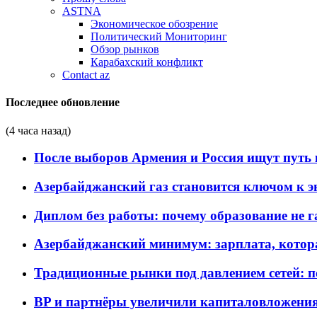
ASTNA
Экономическое обозрение
Политический Мониторинг
Обзор рынков
Карабахский конфликт
Contact az
Последнее обновление
(4 часа назад)
После выборов Армения и Россия ищут путь к
Азербайджанский газ становится ключом к 
Диплом без работы: почему образование не 
Азербайджанский минимум: зарплата, котор
Традиционные рынки под давлением сетей: 
BP и партнёры увеличили капиталовложения 