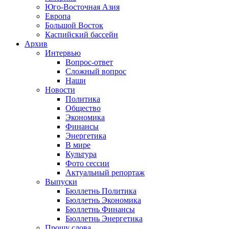
Юго-Восточная Азия
Европа
Большой Восток
Каспийский бассейн
Архив
Интервью
Вопрос-ответ
Сложный вопрос
Наши
Новости
Политика
Общество
Экономика
Финансы
Энергетика
В мире
Культура
Фото сессии
Актуальный репортаж
Выпуски
Бюллетнь Политика
Бюллетнь Экономика
Бюллетнь Финансы
Бюллетнь Энергетика
Прошу слова