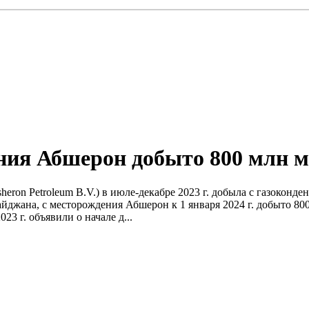
ния Абшерон добыто 800 млн м
heron Petroleum B.V.) в июле-декабре 2023 г. добыла с газокон
джана, с месторождения Абшерон к 1 января 2024 г. добыто 800 
3 г. объявили о начале д...