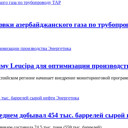
вки азербайджанского газа по трубопро
Энергетика
у Leucipa для оптимизации производст
пийском регионе начинает внедрение мониторинговой программ
Энергетика
реднем добывал 454 тыс. баррелей сырой
варе составила 74,5 тыс. тонн (559 тыс. баррелей).